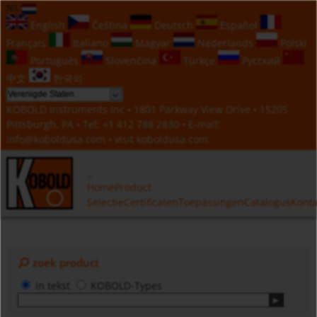
NL
English
Čeština
Deutsch
Español
Français
Italiano
Magyar
Nederlands
Polski
Português
Slovenčina
Türkçe
Русский
中文
한국의
KOBOLD Instruments Inc • 1801 Parkway View Drive • 15205
Pittsburgh, PA • Tel:
+1 412 788 2830
• E-mail:
info@koboldusa.com
• visit
koboldusa.com
Home
Product
Selectie
Certificaten
Toepassingen
Catalogus
Konta
zoek product
in tekst
KOBOLD-Types