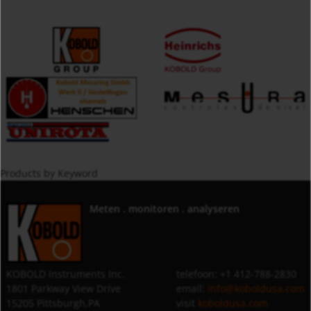
Products by Keyword
Meten . monitoren . analyseren
KOBOLD Instruments Inc.
telefoon: +1 412-788-2830
1801 Parkway View Drive
email:
info@koboldusa.com
15205 Pittsburgh,PA
visit
koboldusa.com