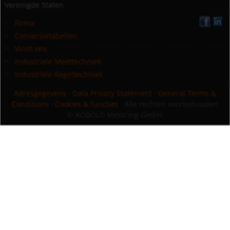
Verenigde Staten
Firma
Conversietabellen
Vindt ons
Industriele Meettechniek
Industriele Regeltechniek
Adresgegevens
·
Data Privacy Statement
·
General Terms &
Conditions
·
Cookies & functies
· Alle rechten voorbehouden
© KOBOLD Messring GmbH