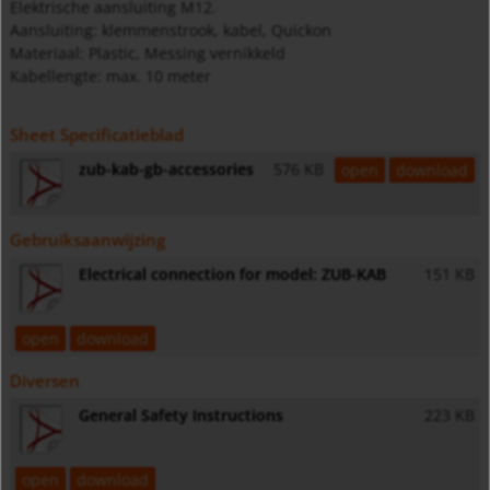
Elektrische aansluiting M12.
Aansluiting: klemmenstrook, kabel, Quickon
Materiaal: Plastic, Messing vernikkeld
Kabellengte: max. 10 meter
Sheet Specificatieblad
zub-kab-gb-accessories
576 KB
open
download
Gebruiksaanwijzing
Electrical connection for model: ZUB-KAB
151 KB
open
download
Diversen
General Safety Instructions
223 KB
open
download