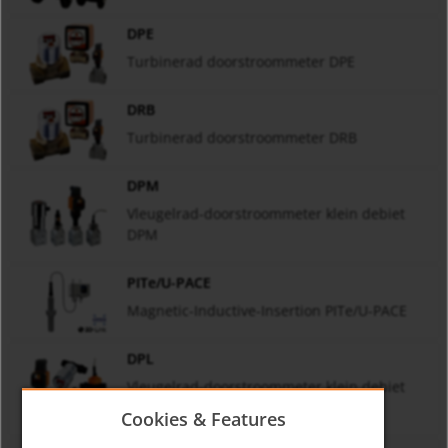
DPE
Turbinerad doorstroommeter DPE
DRB
Turbinerad doorstroommeter DRB
DPM
Vleugelrad-doorstroommeter klein debiet
DPM
PITe/U-PACE
Magnetic-Inductive-Insertion PITe/U-PACE
DPL
Vleugelrad-doorstroommeter klein debiet
DPL
Cookies & Features