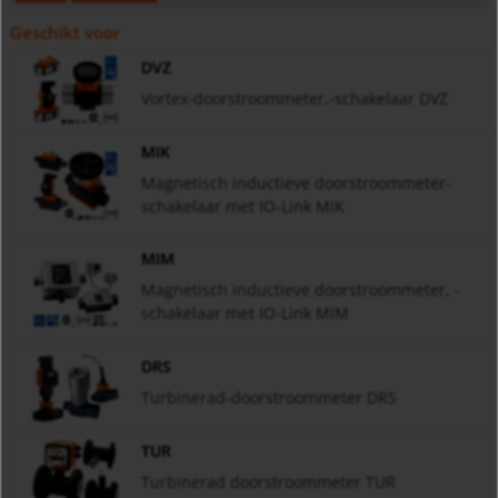
Geschikt voor
DVZ
Vortex-doorstroommeter,-schakelaar DVZ
MIK
Magnetisch inductieve doorstroommeter-
schakelaar met IO-Link MIK
MIM
Magnetisch inductieve doorstroommeter, -
schakelaar met IO-Link MIM
DRS
Turbinerad-doorstroommeter DRS
TUR
Turbinerad doorstroommeter TUR