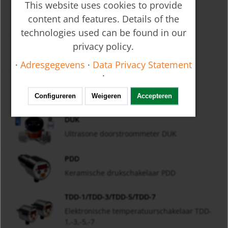
DRH
This website uses cookies to provide
content and features. Details of the
Vleugelrad-doorstroommeter DRH
technologies used can be found in our
DRG
privacy policy.
Vleugelrad-doorstroommeter DRG
·
Adresgegevens
·
Data Privacy Statement
·
RCD
Drukverschil-doorstroommeter RCD
Configureren
Weigeren
Accepteren
DUK
Ultrasone doorstroommeter DUK
PDD
Keramische drukschakelaar PDD
TDD-1/TDD-3/TDD-5/TDD-7
Elektronische temperatuurschakelaar TDD-
1,-3,-5,-7