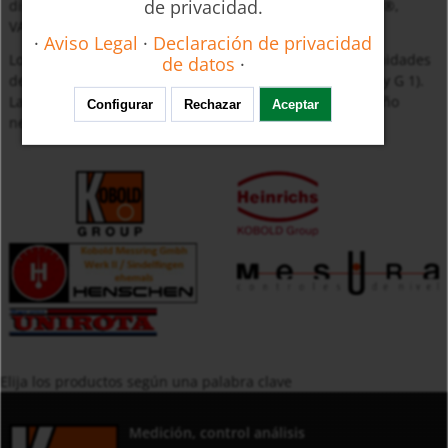
de privacidad.
disponibles varios adaptadores (por ejemplo, Tri-Clamp®,
VARIVENT®, conexión cónica DIN 11851).
·
Aviso Legal
·
Declaración de privacidad
Los manguitos están equipados con conexiones para unidades
de datos
·
de medición en tres tamaños diferentes (M 12x1,5, G ½ y G 1).
La unidad de medición seleccionada determina el tamaño
Configurar
Rechazar
Aceptar
necesario del manguito para soldar.
Elija los productos según una palabra clave
Medición, control análisis