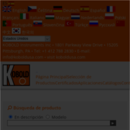
ES
English
Čeština
Deutsch
Español
Français
Italiano
Magyar
Nederlands
Polski
Português
Slovenčina
Türkçe
Русский
中文
한국의
KOBOLD Instruments Inc • 1801 Parkway View Drive • 15205
Pittsburgh, PA • Tel:
+1 412 788 2830
• E-mail:
info@koboldusa.com
• visit
koboldusa.com
Página Principal
Selección de
Productos
Certificados
Aplicaciones
Catálogos
Cont
Búsqueda de producto
En descripción
Modelo