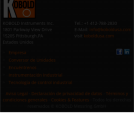
KOBOLD Instruments Inc.
Tel.: +1 412-788-2830
1801 Parkway View Drive
E-Mail:
info@koboldusa.com
15205 Pittsburgh,PA
visit
koboldusa.com
Estados Unidos
Empresa
Conversor de Unidades
Encuéntrenos
Instrumentación industrial
Tecnología de control industrial
Aviso Legal
·
Declaración de privacidad de datos
·
Términos y
condiciones generales
·
Cookies & Features
· Todos los derechos
reservados
© KOBOLD Messring GmbH