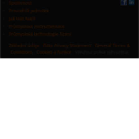
Spolecnost
Prevodník jednotek
Jak Nás Najít
Průmyslová instrumentace
Průmyslová technologie řízení
Základní údaje
·
Data Privacy Statement
·
General Terms &
Conditions
·
Cookies a funkce
· Všechna práva vyhrazena