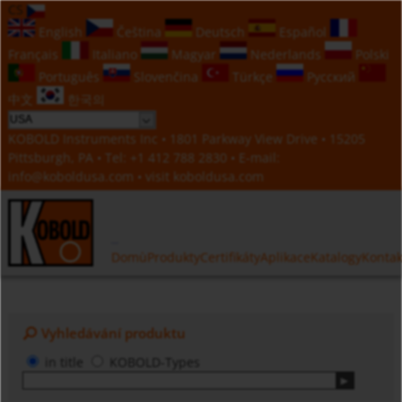
CS
English
Čeština
Deutsch
Español
Français
Italiano
Magyar
Nederlands
Polski
Português
Slovenčina
Türkçe
Русский
中文
한국의
KOBOLD Instruments Inc • 1801 Parkway View Drive • 15205
Pittsburgh, PA • Tel:
+1 412 788 2830
• E-mail:
info@koboldusa.com
• visit
koboldusa.com
Domù
Produkty
Certifikáty
Aplikace
Katalogy
Kontak
Vyhledávání produktu
in title
KOBOLD-Types