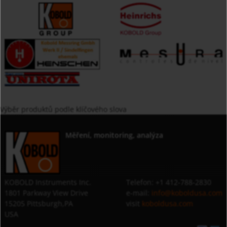
Výběr produktů podle klíčového slova
Měření, monitoring, analýza
KOBOLD Instruments Inc.
Telefon: +1 412-788-2830
1801 Parkway View Drive
e-mail:
info@koboldusa.com
15205 Pittsburgh,PA
visit
koboldusa.com
USA