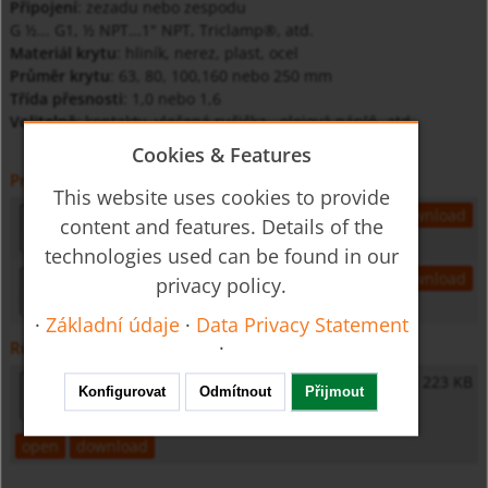
Připojení
: zezadu nebo zespodu
G ½... G1, ½ NPT...1" NPT, Triclamp®, atd.
Materiál krytu
: hliník, nerez, plast, ocel
Průměr krytu
: 63, 80, 100,160 nebo 250 mm
Třída přesnosti
: 1,0 nebo 1,6
Volitelně
: kontakty, vlečená ručička , olejová náplň, atd.
Cookies & Features
Prospekt
This website uses cookies to provide
tnf-gb-temperature
916 KB
open
download
content and features. Details of the
technologies used can be found in our
tns-gb-temperature
480 KB
open
download
privacy policy.
·
Základní údaje
·
Data Privacy Statement
·
Různé
General Safety Instructions
223 KB
Konfigurovat
Odmítnout
Přijmout
open
download