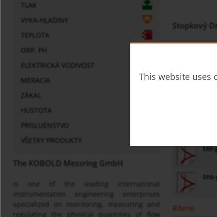
TLAK
VYKA-HLADINY
Stopkový D
TEPLOTA
Merací rozsa
ORP, PH
Prípoj
: zozad
ELEKTRICKÀ VODIVOST
G 1/2... G1, 1
This website uses c
Materiál skri
MERACIA
Priemer skri
ZÁKAL
Trieda presno
Volba
: kontak
HUSTOTA
PRISLUENSTVO
Prospekt
VŠETKY PRODUKTY
tnf
The KOBOLD Messring GmbH
tns
is one of the leading international
instrumentation engineering enterprises
specialized on monitoring, measuring and
Rôzne
regulating the physical quantities of flow