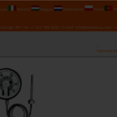
çais
Italiano
Magyar
Nederlands
Polski
Po
sburgh, PA • Tel:
+1 412 788 2830
• E-mail:
info@koboldusa.com
• v
Domov
Prod