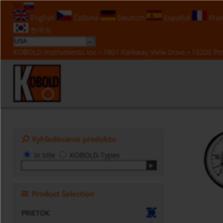
SK
English
Čeština
Deutsch
Español
Fran
한국의
KOBOLD Instruments Inc • 1801 Parkway View Drive • 15205 Pitt
Vyhľadávanie produktu
in title
KOBOLD-Types
Product Selection
PRIETOK