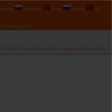
rtuguês
Slovenčina
Türkçe
Русский
中文
isit
koboldusa.com
uct Selection
Certifikáty
Applications
Katalogy
Kontakt
Newsletter