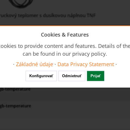
ruckový teplomer s dusíkovou náplnou TNF
h
: -20 ... +40 az 0 ... 600 °C
u alebo zospodu
Cookies & Features
/2 NPT...1" NPT, Tri Clamp, usw.
ookies to provide content and features. Details of t
nky
: hliník, ušlachtilá ocel, umelá hmota, ocel
nky
: 63, 80, 100,160 alebo 250 mm
can be found in our privacy policy.
sti
: 1,0 alebo 1,6
·
Základné údaje
·
Data Privacy Statement
·
ty, vlecená rucicka, olejová nápln, usw.
Konfigurovať
Odmietnuť
Prijať
-gb-temperature
-gb-temperature