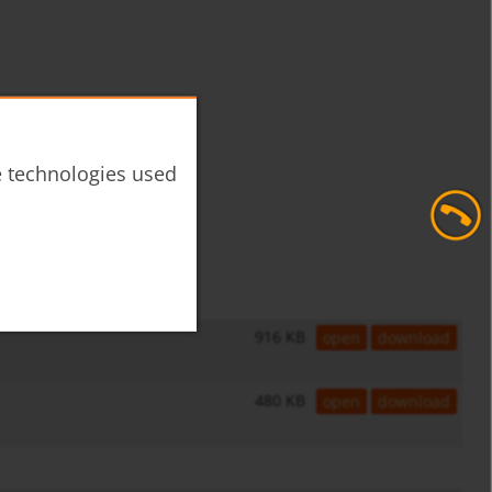
he technologies used
916 KB
open
download
480 KB
open
download