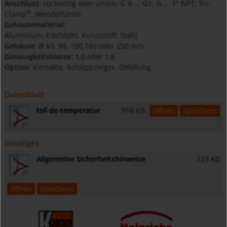
Anschluss:
rückseitig oder unten, G ½ ... G1, ½ ... 1" NPT, Tri-
®
Clamp
, Wendelfühler
Gehäusematerial:
Aluminium, Edelstahl, Kunststoff, Stahl
Gehäuse:
Ø 63, 80, 100,160 oder 250 mm
Genauigkeitsklasse:
1,0 oder 1,6
Option:
Kontakte, Schleppzeiger, Ölfüllung
Datenblatt
tnf-de-temperatur
916 KB
öffnen
speichern
Sonstiges
Allgemeine Sicherheitshinweise
223 KB
öffnen
speichern