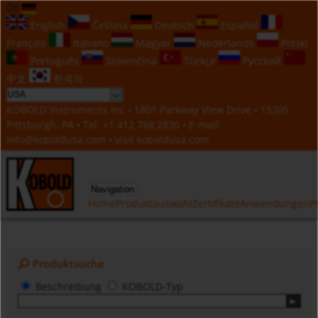
DE
English
Čeština
Deutsch
Español
Français
Italiano
Magyar
Nederlands
Polski
Português
Slovenčina
Türkçe
Русский
中文
한국의
KOBOLD Instruments Inc • 1801 Parkway View Drive • 15205
Pittsburgh, PA • Tel:
+1 412 788 2830
• E-mail:
info@koboldusa.com
• visit
koboldusa.com
Navigation
Home
Produktauswahl
Zertifikate
Anwendungen
P
Produktsuche
Beschreibung
KOBOLD-Typ