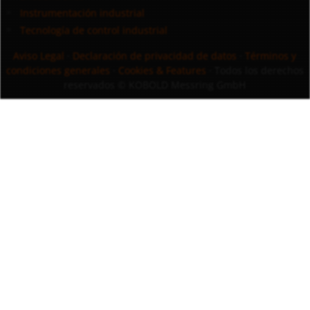
Instrumentación industrial
Tecnología de control industrial
Aviso Legal
·
Declaración de privacidad de datos
·
Términos y
condiciones generales
·
Cookies & Features
· Todos los derechos
reservados
© KOBOLD Messring GmbH