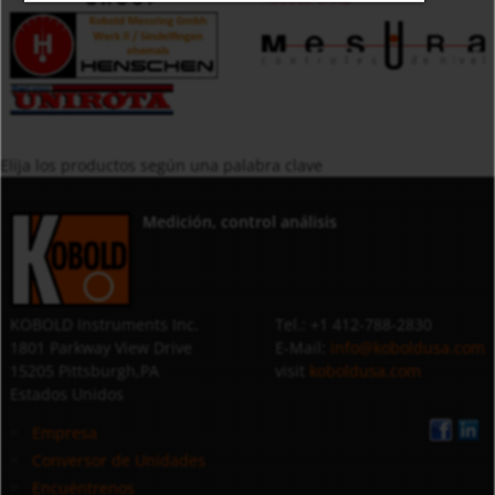
Elija los productos según una palabra clave
Medición, control análisis
KOBOLD Instruments Inc.
Tel.: +1 412-788-2830
1801 Parkway View Drive
E-Mail:
info@koboldusa.com
15205 Pittsburgh,PA
visit
koboldusa.com
Estados Unidos
Empresa
Conversor de Unidades
Encuéntrenos