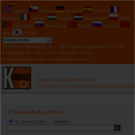
ES
English
Čeština
Deutsch
Español
Français
Italiano
Magyar
Nederlands
Polski
Português
Slovenčina
Türkçe
Русский
中文
한국의
KOBOLD Instruments Inc • 1801 Parkway View Drive • 15205
Pittsburgh, PA • Tel:
+1 412 788 2830
• E-mail:
info@koboldusa.com
• visit
koboldusa.com
Página Principal
Selección de
Productos
Certificados
Aplicaciones
Catálogos
Cont
Búsqueda de producto
En descripción
Modelo