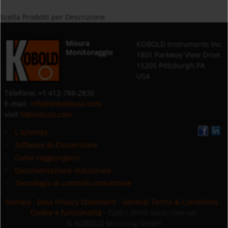
Scelta Prodotti per Descrizione
Misura
KOBOLD Instruments Inc.
Monitoraggio
1801 Parkway View Drive
15205 Pittsburgh,PA
USA
Telefono: +1 412-788-2830
E-mail:
info@koboldusa.com
visit
koboldusa.com
L`azienda
Software di Conversione
Come raggiungerci
Documentazione industriale
Tecnologia di controllo industriale
Stampa
·
Data Privacy Statement
·
General Terms & Conditions
·
Cookie e funzionalità
· Tutti i diritti sono riservati
© KOBOLD Messring GmbH