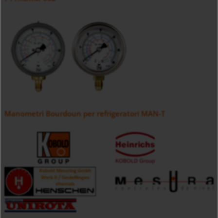
Manometri Bourdoun per refrigeratori MAN-T