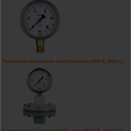
Manometro di pressione a tubo Bourdon MAN-R, MAN-Q
Manometri per l'industria della carta MAN-RD...DRM-632