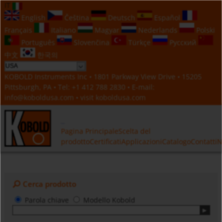
IT
English
Čeština
Deutsch
Español
Français
Italiano
Magyar
Nederlands
Polski
Português
Slovenčina
Türkçe
Русский
中文
한국의
KOBOLD Instruments Inc • 1801 Parkway View Drive • 15205
Pittsburgh, PA • Tel:
+1 412 788 2830
• E-mail:
info@koboldusa.com
• visit
koboldusa.com
Pagina Principale
Scelta del
prodotto
Certificati
Applicazioni
Catalogo
Contatti
N
Cerca prodotto
Parola chiave
Modello Kobold