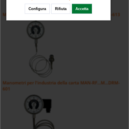
Configura
Rifiuta
Accetta
Manometri per l'industria della carta MAN-RF...DRM-613
Manometri per l'industria della carta MAN-RF...M...DRM-
601