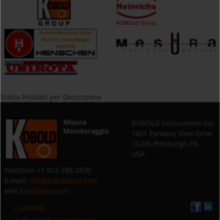
Scelta Prodotti per Descrizione
Misura
KOBOLD Instruments Inc.
Monitoraggio
1801 Parkway View Drive
15205 Pittsburgh,PA
USA
Telefono: +1 412-788-2830
E-mail:
info@koboldusa.com
visit
koboldusa.com
L`azienda