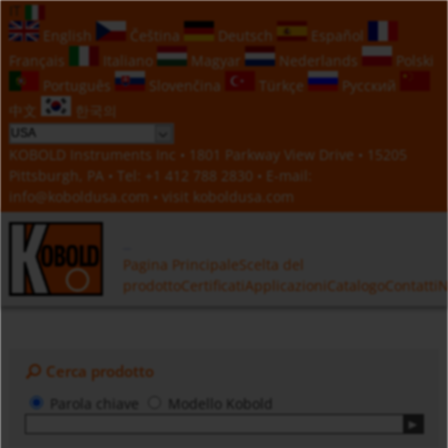
IT
English
Čeština
Deutsch
Español
Français
Italiano
Magyar
Nederlands
Polski
Português
Slovenčina
Türkçe
Русский
中文
한국의
KOBOLD Instruments Inc • 1801 Parkway View Drive • 15205
Pittsburgh, PA • Tel:
+1 412 788 2830
• E-mail:
info@koboldusa.com
• visit
koboldusa.com
Pagina Principale
Scelta del
prodotto
Certificati
Applicazioni
Catalogo
Contatti
N
Cerca prodotto
Parola chiave
Modello Kobold