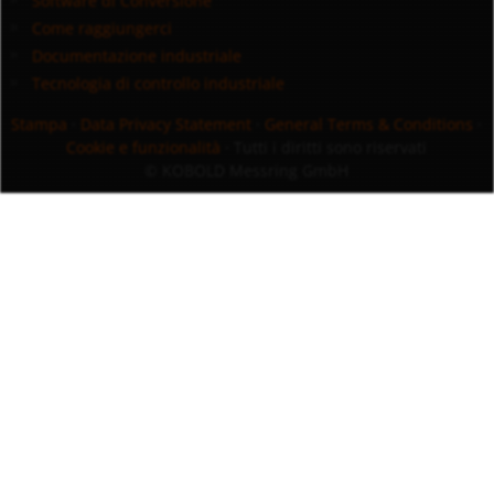
Software di Conversione
Come raggiungerci
Documentazione industriale
Tecnologia di controllo industriale
Stampa
·
Data Privacy Statement
·
General Terms & Conditions
·
Cookie e funzionalità
· Tutti i diritti sono riservati
© KOBOLD Messring GmbH