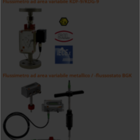
Flussimetro ad area variabile KDF-9/KDG-9
Flussimetro ad area variabile metallico / -flussostato BGK