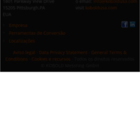
1801 Parkway View Drive
o email:
info@koboldusa.com
15205 Pittsburgh,PA
visit
koboldusa.com
EUA
Empresa
Ferramentas de Conversão
Localizações
Aviso legal
·
Data Privacy Statement
·
General Terms &
Conditions
·
Cookies e recursos
· Todos os direitos reservados
© KOBOLD Messring GmbH