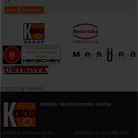
open
download
Products by Keyword
Medição, Monitoramento, Análise
KOBOLD Instruments Inc.
Telefone: +1 412-788-2830