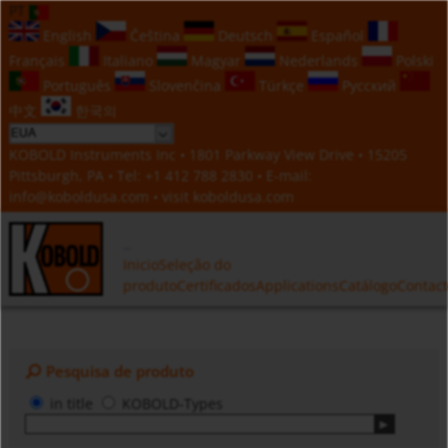
PT
English
Čeština
Deutsch
Español
Français
Italiano
Magyar
Nederlands
Polski
Português
Slovenčina
Türkçe
Русский
中文
한국의
KOBOLD Instruments Inc • 1801 Parkway View Drive • 15205
Pittsburgh, PA • Tel:
+1 412 788 2830
• E-mail:
info@koboldusa.com
• visit
koboldusa.com
Inicio
Seleção do
produto
Certificados
Applications
Catálogo
Contac
Pesquisa de produto
in title
KOBOLD-Types