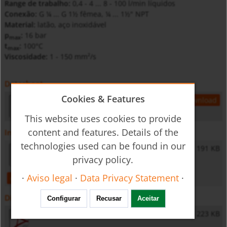
Range de trabalho:
0,4 - 4 ... 8 - 100 l/min líquidos
Conexão:
G ¼ ... G 1½ fêmea, ¼ ... 1½" NPT
Material:
latão, aço inoxidável
p
:
16 bar
max
t
:
100°C
max
Viscosidade:
1 - 150 mm²/s
Datasheet
Cookies & Features
s6pt_daa
119 KB
open
download
This website uses cookies to provide
content and features. Details of the
Instruções de operação
technologies used can be found in our
DAA - Operating Instructions
191 KB
privacy policy.
·
Aviso legal
·
Data Privacy Statement
·
open
download
Diversos
Configurar
Recusar
Aceitar
General Safety Instructions
223 KB