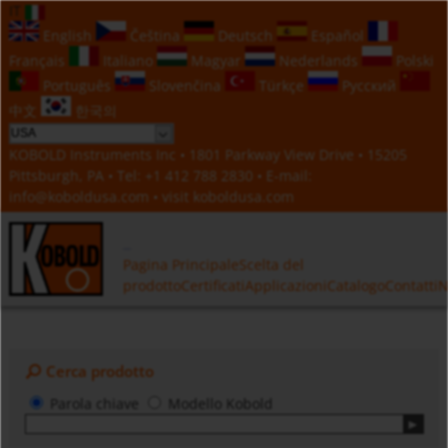
IT
English
Čeština
Deutsch
Español
Français
Italiano
Magyar
Nederlands
Polski
Português
Slovenčina
Türkçe
Русский
中文
한국의
KOBOLD Instruments Inc • 1801 Parkway View Drive • 15205
Pittsburgh, PA • Tel:
+1 412 788 2830
• E-mail:
info@koboldusa.com
• visit
koboldusa.com
Pagina Principale
Scelta del
prodotto
Certificati
Applicazioni
Catalogo
Contatti
N
Cerca prodotto
Parola chiave
Modello Kobold