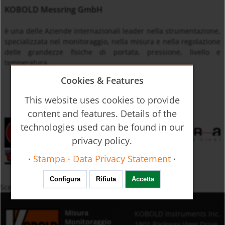
KOBOLD Messring GmbH
è una delle Aziende internazionali leader nella strumentazione,
specializzata nel monitoraggio, nella misura e nella regolazione
delle grandezze fisiche di portata, pressione, livello e
temperatura.
Cookies & Features
This website uses cookies to provide
content and features. Details of the
technologies used can be found in our
privacy policy.
·
Stampa
·
Data Privacy Statement
·
Configura
Rifiuta
Accetta
Scelta Prodotti per Descrizione
Misura
KOBOLD Instruments Inc.
Monitoraggio
1801 Parkway View Drive