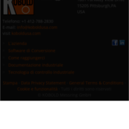
15205 Pittsburgh,PA
USA
Telefono: +1 412-788-2830
E-mail:
info@koboldusa.com
visit
koboldusa.com
L`azienda
Software di Conversione
Come raggiungerci
Documentazione industriale
Tecnologia di controllo industriale
Stampa
·
Data Privacy Statement
·
General Terms & Conditions
·
Cookie e funzionalità
· Tutti i diritti sono riservati
© KOBOLD Messring GmbH