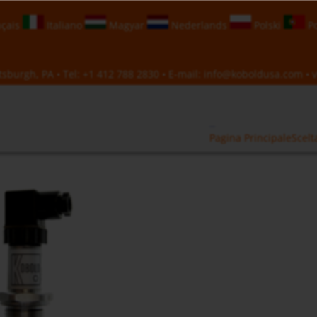
çais
Italiano
Magyar
Nederlands
Polski
Po
sburgh, PA • Tel:
+1 412 788 2830
• E-mail:
info@koboldusa.com
• v
Pagina Principale
Scelt