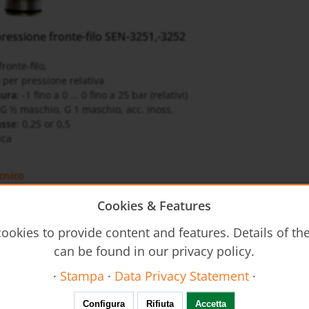
pressione fronte-filo SEN-3251,-3252
onte-filo,
 per pressione relativa
sura
: -1 fino a 0 ... 0 fino a 25 bar (relativi)
 G ½ maschio, G 1 maschio, acc. inoss.
asse
: 0,25 or 0,5
ica
cnico
3251-3252-it-pressione
Cookies & Features
ookies to provide content and features. Details of t
r l'uso
can be found in our privacy policy.
3 - Operating Instructions
·
Stampa
·
Data Privacy Statement
·
Configura
Rifiuta
Accetta