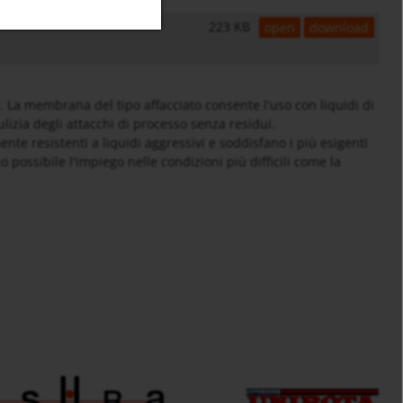
223 KB
open
download
ne. La membrana del tipo affacciato consente l'uso con liquidi di
ulizia degli attacchi di processo senza residui.
nte resistenti a liquidi aggressivi e soddisfano i più esigenti
possibile l'impiego nelle condizioni più difficili come la