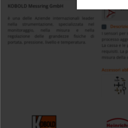
KOBOLD Messring GmbH
Gene
è una delle Aziende internazionali leader
nella strumentazione, specializzata nel
Descrizi
monitoraggio, nella misura e nella
I sensori per 
regolazione delle grandezze fisiche di
processo aggre
portata, pressione, livello e temperatura.
La cassa e le 
requisiti. La 
misura della 
Accessori ab