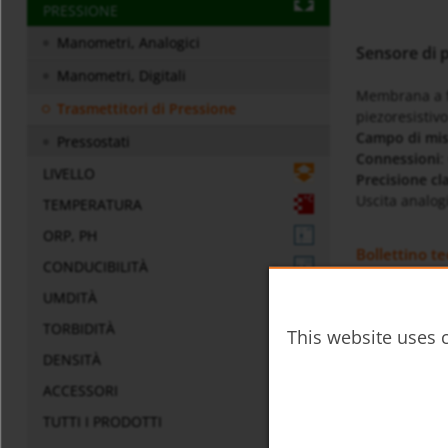
PRESSIONE
Manometri, Analogici
Sensore di 
Manometri, Digitali
Membrana a fr
Trasmettitori di Pressione
piezoresistivo
Campo di mi
Pressostati
Connessioni
:
LIVELLO
Precisione cl
Uscita analog
TEMPERATURA
ORP, PH
Bollettino te
CONDUCIBILITÀ
sen-
UMDITÀ
TORBIDITÀ
This website uses c
Istruzioni pe
DENSITÀ
SEN-
ACCESSORI
TUTTI I PRODOTTI
Varie