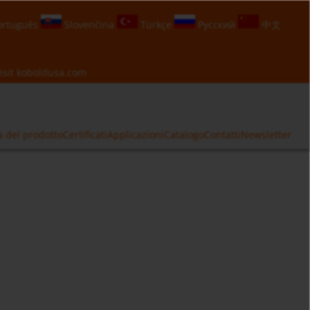
rtuguês
Slovenčina
Türkçe
Русский
中文
isit
koboldusa.com
a del prodotto
Certificati
Applicazioni
Catalogo
Contatti
Newsletter