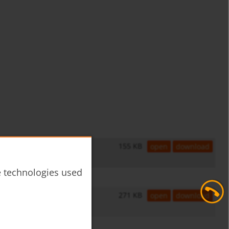
155 KB
open
download
he technologies used
271 KB
open
download