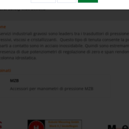
ral Safety Instructions
one
servizi industriali gravosi sono leaders tra i trasduttori di pressio
ssivi, viscosi e cristallizzanti. Questo tipo di tenuta consente la p
parti a contatto sono in acciaio inossidabile. Quindi sono estremame
presenza di due potenziometri di regolazione di zero e span rendono 
colonna idrostatica.
binati
MZB
Accessori per manometri di pressione MZB