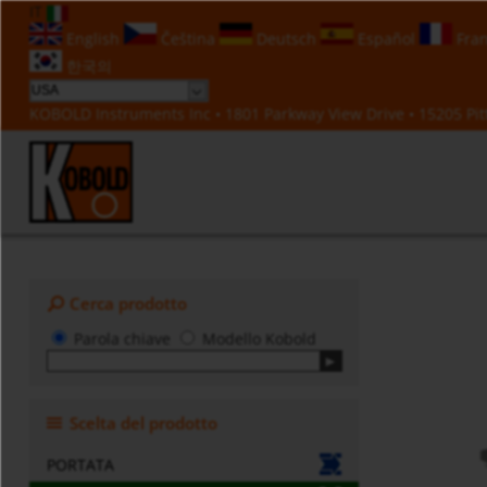
IT
English
Čeština
Deutsch
Español
Fran
한국의
KOBOLD Instruments Inc • 1801 Parkway View Drive • 15205 Pitt
Cerca prodotto
Parola chiave
Modello Kobold
Scelta del prodotto
PORTATA