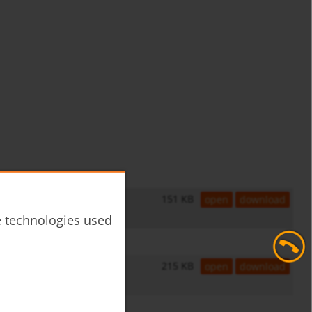
151 KB
open
download
he technologies used
215 KB
open
download