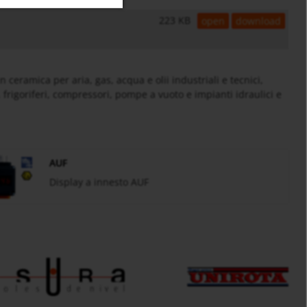
223 KB
open
download
eramica per aria, gas, acqua e olii industriali e tecnici,
, frigoriferi, compressori, pompe a vuoto e impianti idraulici e
AUF
Display a innesto AUF