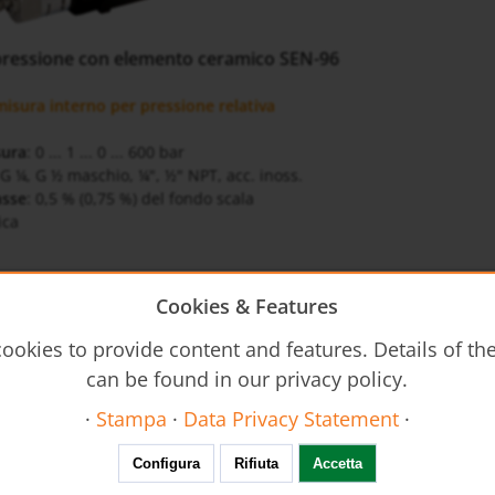
pressione con elemento ceramico SEN-96
isura interno per pressione relativa
sura
: 0 ... 1 ... 0 ... 600 bar
 G ¼, G ½ maschio, ¼", ½" NPT, acc. inoss.
asse
: 0,5 % (0,75 %) del fondo scala
ica
cnico
Cookies & Features
96-it-pressione
ookies to provide content and features. Details of t
can be found in our privacy policy.
r l'uso
·
Stampa
·
Data Privacy Statement
·
9601 - Operating Intsructions
Configura
Rifiuta
Accetta