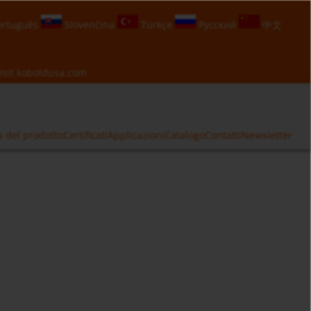
rtuguês
Slovenčina
Türkçe
Русский
中文
isit
koboldusa.com
a del prodotto
Certificati
Applicazioni
Catalogo
Contatti
Newsletter