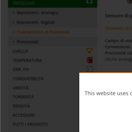
PRESSIONE
Manometri, Analogici
Sensore di 
Manometri, Digitali
Elemento di m
Trasmettitori di Pressione
Campo di mi
Pressostati
Connessioni
:
LIVELLO
Precisione cl
Uscita analog
TEMPERATURA
ORP, PH
Bollettino te
CONDUCIBILITÀ
sen-
UMDITÀ
This website uses c
TORBIDITÀ
Istruzioni pe
DENSITÀ
SEN-
ACCESSORI
TUTTI I PRODOTTI
Varie