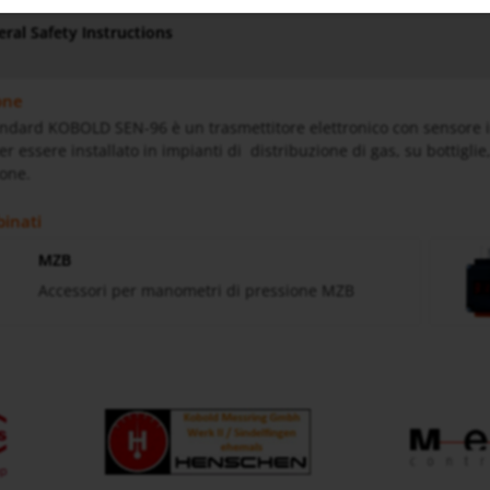
ral Safety Instructions
one
andard KOBOLD SEN-96 è un trasmettitore elettronico con sensore in c
 essere installato in impianti di distribuzione di gas, su bottiglie
ione.
binati
MZB
Accessori per manometri di pressione MZB