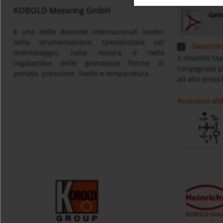
KOBOLD Messring GmbH
Gene
è una delle Aziende internazionali leader
nella strumentazione, specializzata nel
Descrizi
monitoraggio, nella misura e nella
Il modello St
regolazione delle grandezze fisiche di
congegnato per
portata, pressione, livello e temperatura.
ad alta press
Accessori ab