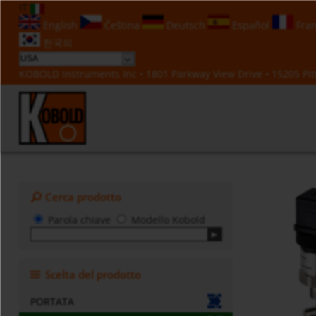
IT
English
Čeština
Deutsch
Español
Fran
한국의
KOBOLD Instruments Inc • 1801 Parkway View Drive • 15205 Pitt
Cerca prodotto
Parola chiave
Modello Kobold
Scelta del prodotto
PORTATA