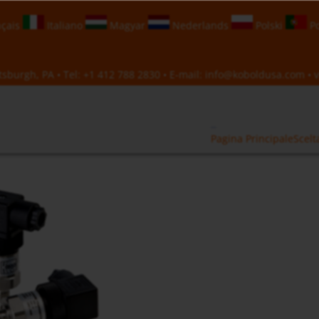
çais
Italiano
Magyar
Nederlands
Polski
Po
sburgh, PA • Tel:
+1 412 788 2830
• E-mail:
info@koboldusa.com
• v
Pagina Principale
Scelt