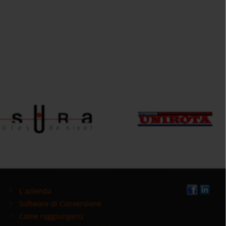
L`azienda
Software di Conversione
Come raggiungerci