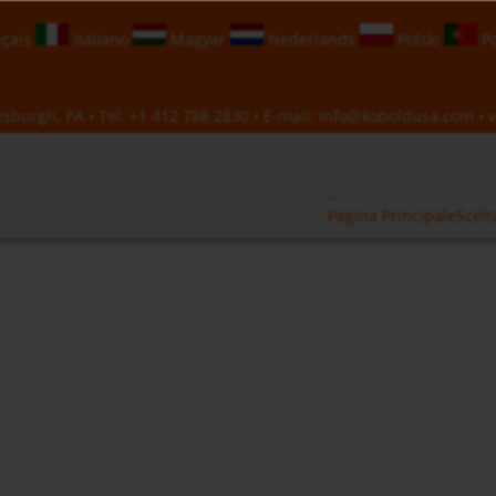
çais
Italiano
Magyar
Nederlands
Polski
Po
sburgh, PA • Tel:
+1 412 788 2830
• E-mail:
info@koboldusa.com
• v
Pagina Principale
Scelt