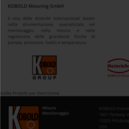
KOBOLD Messring GmbH
è una delle Aziende internazionali leader
nella strumentazione, specializzata nel
monitoraggio, nella misura e nella
regolazione delle grandezze fisiche di
portata, pressione, livello e temperatura.
Scelta Prodotti per Descrizione
Misura
KOBOLD Instru
Monitoraggio
1801 Parkway V
15205 Pittsbur
USA