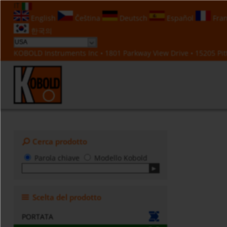
IT
English
Čeština
Deutsch
Español
Fran
한국의
KOBOLD Instruments Inc • 1801 Parkway View Drive • 15205 Pitt
Cerca prodotto
Parola chiave
Modello Kobold
Scelta del prodotto
PORTATA