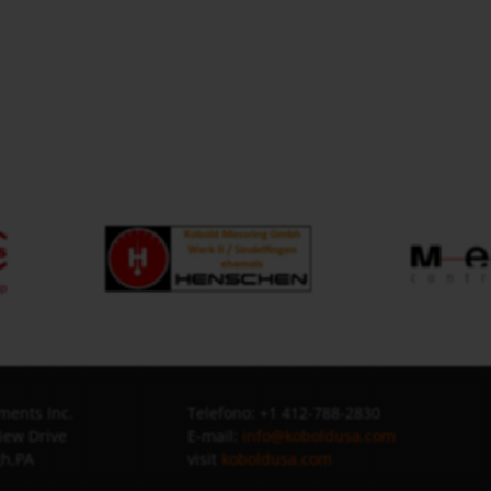
ments Inc.
Telefono: +1 412-788-2830
iew Drive
E-mail:
info@koboldusa.com
gh,PA
visit
koboldusa.com