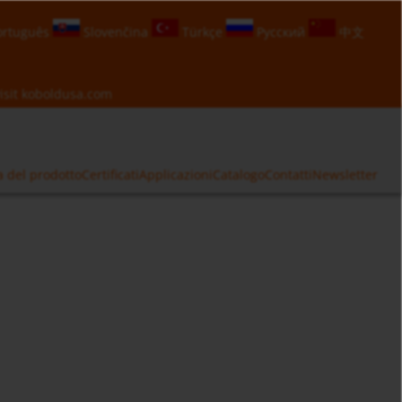
rtuguês
Slovenčina
Türkçe
Русский
中文
isit
koboldusa.com
a del prodotto
Certificati
Applicazioni
Catalogo
Contatti
Newsletter