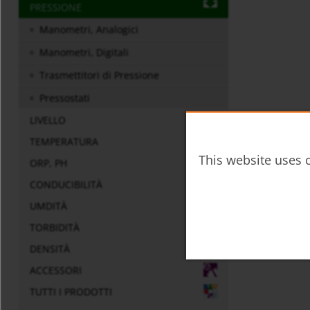
PRESSIONE
Manometri, Analogici
Manometri, Digitali
Trasmettitori di Pressione
Pressostati
LIVELLO
TEMPERATURA
This website uses c
ORP, PH
CONDUCIBILITÀ
UMDITÀ
TORBIDITÀ
DENSITÀ
ACCESSORI
TUTTI I PRODOTTI