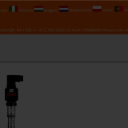
çais
Italiano
Magyar
Nederlands
Polski
Po
sburgh, PA • Tel:
+1 412 788 2830
• E-mail:
info@koboldusa.com
• v