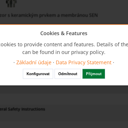
nzor s keramickým prvkem a membránou SEN
lak
Cookies & Features
h
: -1 až 0 ... 0 až 600 bar
nitární DIN 11851, Triclamp®,
ookies to provide content and features. Details of t
tice (norma IDF-, APV-RJT-, nebo SMS), trubková membrána, membr
can be found in our privacy policy.
ti
: 0,5 nebo 1,0
stup
·
Základní údaje
·
Data Privacy Statement
·
Konfigurovat
Odmítnout
Přijmout
86-87-cs-tlak
ral Safety Instructions