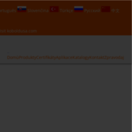
rtuguês
Slovenčina
Türkçe
Русский
中文
isit
koboldusa.com
Domù
Produkty
Certifikáty
Aplikace
Katalogy
Kontakt
Zpravodaj