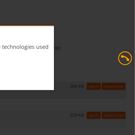
he technologies used
ána pro homogenizační stroje
266 KB
open
download
223 KB
open
download