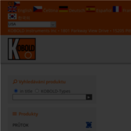
CS
English
Čeština
Deutsch
Español
Fran
한국의
KOBOLD Instruments Inc • 1801 Parkway View Drive • 15205 Pitt
Vyhledávání produktu
in title
KOBOLD-Types
Produkty
PRŮTOK