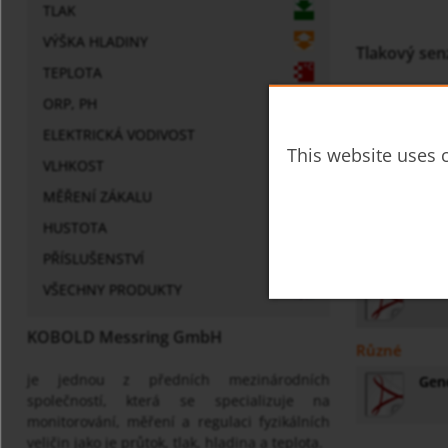
TLAK
VÝŠKA HLADINY
Tlakový se
TEPLOTA
Pro relativní t
ORP, PH
Měření rozsa
ELEKTRICKÁ VODIVOST
Připojení
: sa
This website uses c
Převlečná ma
VLHKOST
Třída přesnos
MĚŘENÍ ZÁKALU
Analogový vý
HUSTOTA
Prospekt
PŘÍSLUŠENSTVÍ
sen-
VŠECHNY PRODUKTY
KOBOLD Messring GmbH
Různé
je jednou z předních mezinárodních
Gene
společností, která se specializuje na
monitorování, měření a regulaci fyzikálních
veličin jako je průtok, tlak, hladina a teplota.