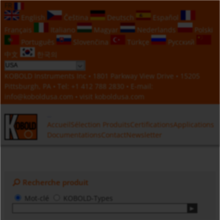
FR
English
Čeština
Deutsch
Español
Français
Italiano
Magyar
Nederlands
Polski
Português
Slovenčina
Türkçe
Русский
中文
한국의
KOBOLD Instruments Inc • 1801 Parkway View Drive • 15205
Pittsburgh, PA • Tel:
+1 412 788 2830
• E-mail:
info@koboldusa.com
• visit
koboldusa.com
Accueil
Sélection Produits
Certifications
Applications
Documentations
Contact
Newsletter
Recherche produit
Mot-clé
KOBOLD-Types