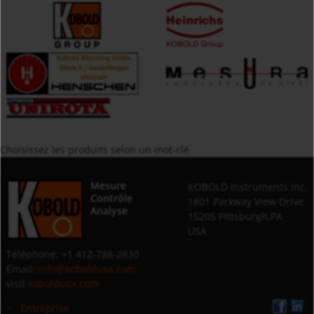
Choisissez les produits selon un mot-clé
Mesure
KOBOLD Instruments Inc.
Contrôle
1801 Parkway View Drive
Analyse
15205 Pittsburgh,PA
USA
Téléphone: +1 412-788-2830
Email:
info@koboldusa.com
visit
koboldusa.com
Entreprise