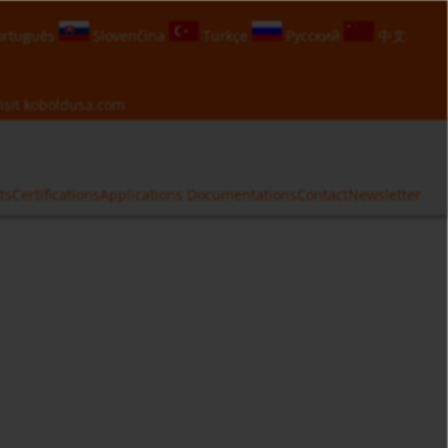
rtuguês
Slovenčina
Türkçe
Русский
中文
isit
koboldusa.com
ts
Certifications
Applications
Documentations
Contact
Newsletter