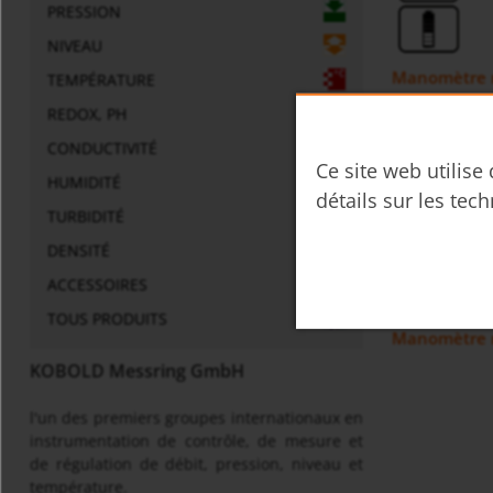
PRESSION
NIVEAU
Manomètre n
TEMPÉRATURE
REDOX, PH
CONDUCTIVITÉ
Ce site web utilise
HUMIDITÉ
détails sur les tech
TURBIDITÉ
DENSITÉ
ACCESSOIRES
TOUS PRODUITS
Manomètre 
KOBOLD Messring GmbH
l'un des premiers groupes internationaux en
instrumentation de contrôle, de mesure et
de régulation de débit, pression, niveau et
température.