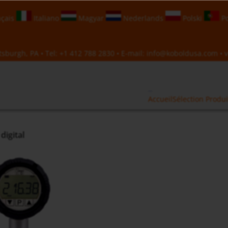
çais
Italiano
Magyar
Nederlands
Polski
Po
sburgh, PA • Tel:
+1 412 788 2830
• E-mail:
info@koboldusa.com
• v
Accueil
Sélection Produi
igital