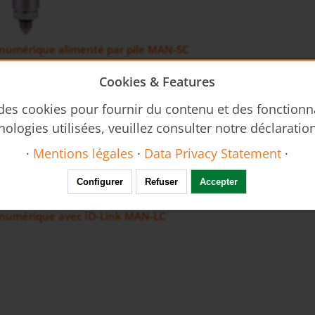
umérique alimenté par pile MAN-SC
Cookies & Features
 des cookies pour fournir du contenu et des fonctionn
nologies utilisées, veuillez consulter notre déclaratio
·
Mentions légales
·
Data Privacy Statement
·
Configurer
Refuser
Accepter
numérique avec IO-Link MAN-LC