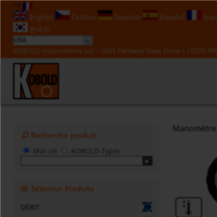
FR
English
Čeština
Deutsch
Español
Fran
한국의
KOBOLD Instruments Inc • 1801 Parkway View Drive • 15205 Pitt
Manomètre d
Recherche produit
Mot-clé
KOBOLD-Types
Sélection Produits
DÉBIT