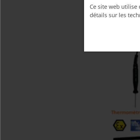
Ce site web utilise
détails sur les tech
pH-mètre (R
Thermomètre