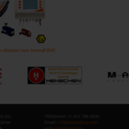
 ultrason non intrusif DUC
s Inc.
Téléphone: +1 412-788-2830
 Drive
Email:
info@koboldusa.com
A
visit
koboldusa.com