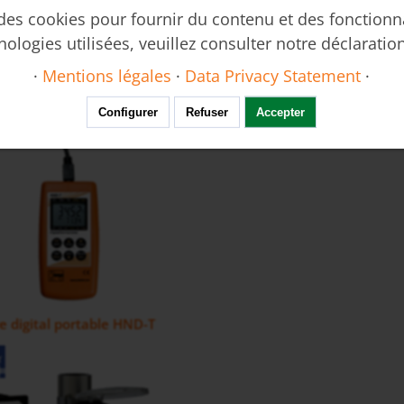
 des cookies pour fournir du contenu et des fonctionn
nologies utilisées, veuillez consulter notre déclaratio
·
Mentions légales
·
Data Privacy Statement
·
edox), Thermomètre portable HND-R
Configurer
Refuser
Accepter
 digital portable HND-T