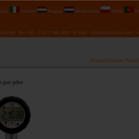
çais
Italiano
Magyar
Nederlands
Polski
Po
sburgh, PA • Tel:
+1 412 788 2830
• E-mail:
info@koboldusa.com
• v
Accueil
Sélection Produi
 par piles