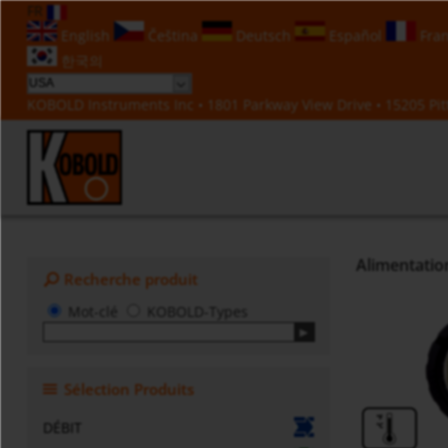
FR
English
Čeština
Deutsch
Español
Fran
한국의
KOBOLD Instruments Inc • 1801 Parkway View Drive • 15205 Pitt
Alimentation
Recherche produit
Mot-clé
KOBOLD-Types
Sélection Produits
DÉBIT