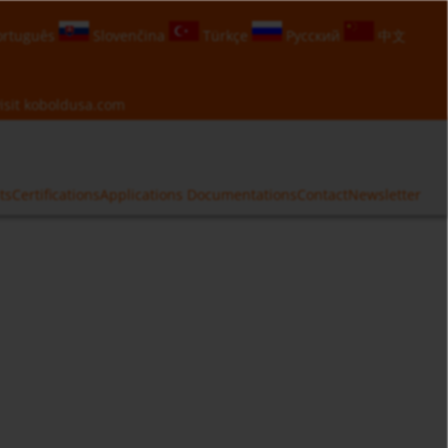
rtuguês
Slovenčina
Türkçe
Русский
中文
isit
koboldusa.com
ts
Certifications
Applications
Documentations
Contact
Newsletter