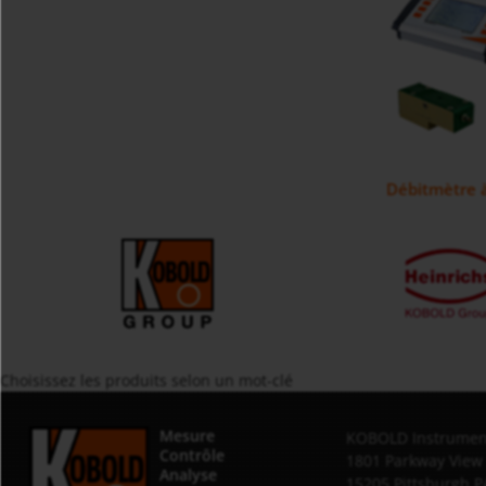
Débitmètre à
Choisissez les produits selon un mot-clé
Mesure
KOBOLD Instrument
Contrôle
1801 Parkway View
Analyse
15205 Pittsburgh,P