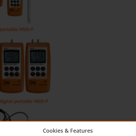
portable HND-F
igital portable HND-P
Cookies & Features