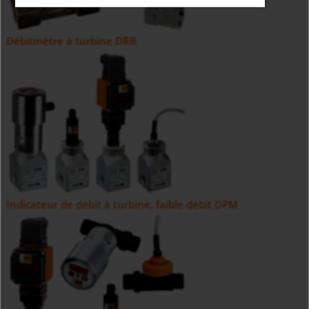
Débitmètre à turbine DRB
Indicateur de débit à turbine, faible débit DPM