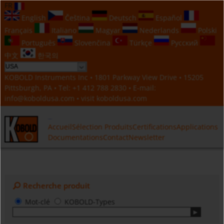
FR
English
Čeština
Deutsch
Español
Français
Italiano
Magyar
Nederlands
Polski
Português
Slovenčina
Türkçe
Русский
中文
한국의
KOBOLD Instruments Inc • 1801 Parkway View Drive • 15205
Pittsburgh, PA • Tel:
+1 412 788 2830
• E-mail:
info@koboldusa.com
• visit
koboldusa.com
Accueil
Sélection Produits
Certifications
Applications
Documentations
Contact
Newsletter
Recherche produit
Mot-clé
KOBOLD-Types