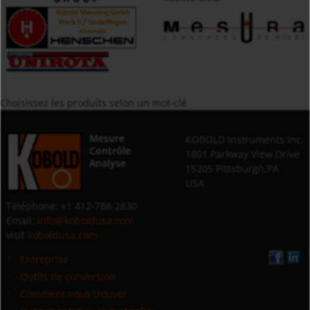
Choisissez les produits selon un mot-clé
Mesure
KOBOLD Instruments Inc.
Contrôle
1801 Parkway View Drive
Analyse
15205 Pittsburgh,PA
USA
Téléphone: +1 412-788-2830
Email:
info@koboldusa.com
visit
koboldusa.com
Entreprise
Outils de conversion
Comment nous trouver