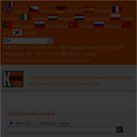
FR
English
Čeština
Deutsch
Español
Français
Italiano
Magyar
Nederlands
Polski
Português
Slovenčina
Türkçe
Русский
中文
한국의
KOBOLD Instruments Inc • 1801 Parkway View Drive • 15205
Pittsburgh, PA • Tel:
+1 412 788 2830
• E-mail:
info@koboldusa.com
• visit
koboldusa.com
Accueil
Sélection Produits
Certifications
Applications
Documentations
Contact
Newsletter
Recherche produit
Mot-clé
KOBOLD-Types