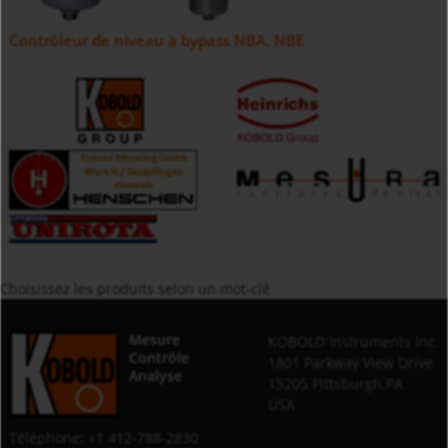
Contrôleur de niveau à bypass NBA, NBE
Choisissez les produits selon un mot-clé
Mesure
KOBOLD Instruments Inc.
Contrôle
1801 Parkway View Drive
Analyse
15205 Pittsburgh,PA
USA
Téléphone: +1 412-788-2830