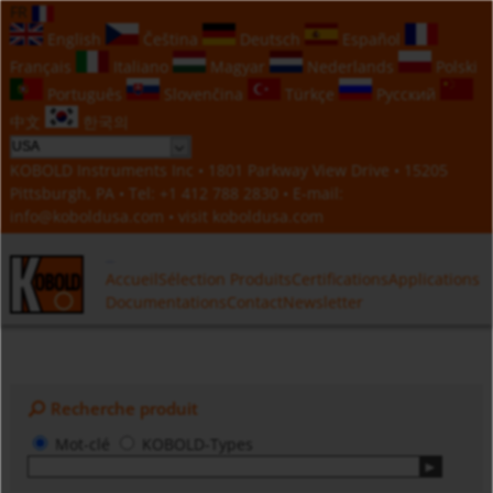
FR
English
Čeština
Deutsch
Español
Français
Italiano
Magyar
Nederlands
Polski
Português
Slovenčina
Türkçe
Русский
中文
한국의
KOBOLD Instruments Inc • 1801 Parkway View Drive • 15205
Pittsburgh, PA • Tel:
+1 412 788 2830
• E-mail:
info@koboldusa.com
• visit
koboldusa.com
Accueil
Sélection Produits
Certifications
Applications
Documentations
Contact
Newsletter
Recherche produit
Mot-clé
KOBOLD-Types