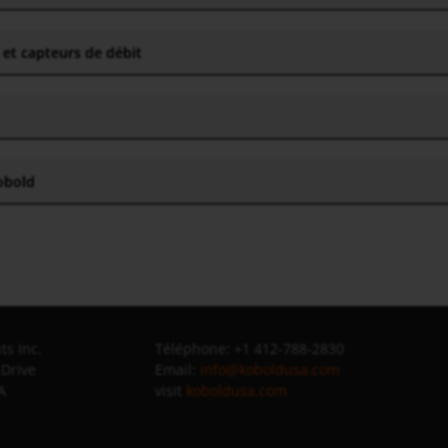
 et capteurs de débit
obold
s Inc.
Téléphone: +1 412-788-2830
 Drive
Email:
info@koboldusa.com
A
visit
koboldusa.com