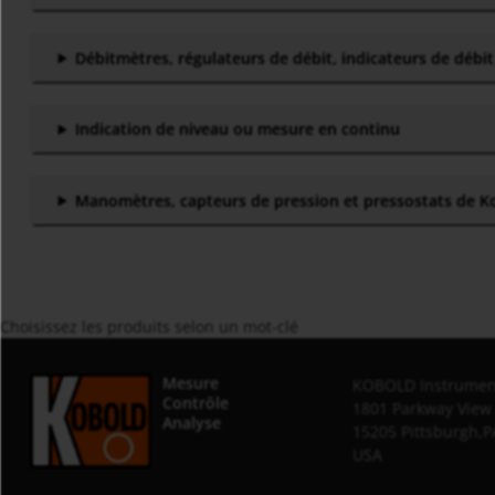
Débitmètres, régulateurs de débit, indicateurs de débit
Indication de niveau ou mesure en continu
Manomètres, capteurs de pression et pressostats de K
Choisissez les produits selon un mot-clé
Mesure
KOBOLD Instrument
Contrôle
1801 Parkway View
Analyse
15205 Pittsburgh,P
USA