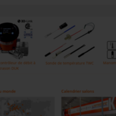
contrôleur de débit à
Manomè
Sonde de température TWC
trason DUK
avec IO-Link MIK
pression DON-H
Débitmètre électromagnétique
Débitmètre à roues ovales haute
 au monde
Calendrier salons