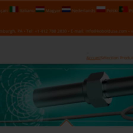
çais
Italiano
Magyar
Nederlands
Polski
Po
sburgh, PA • Tel:
+1 412 788 2830
• E-mail:
info@koboldusa.com
• v
Accueil
Sélection Produi