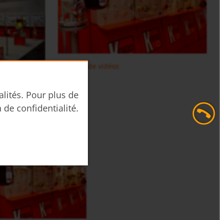
manifold pour eauUSR
en insertion PITe
débitmètres multiples sur
Débitmètre électromagnétique
plus de vidéos
alités. Pour plus de
n de confidentialité.
Kobold