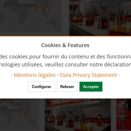
intrusif DUC
Régulateur de débit REG
Débitmètre à ultrason non
Cookies & Features
Calendrier salons
 des cookies pour fournir du contenu et des fonctionn
nologies utilisées, veuillez consulter notre déclaratio
·
Mentions légales
·
Data Privacy Statement
·
 au monde
Calendrier salons
Vidéo 
Sonde de température MWD
KEC
Configurer
Refuser
Accepter
Débitmètre massique thermique