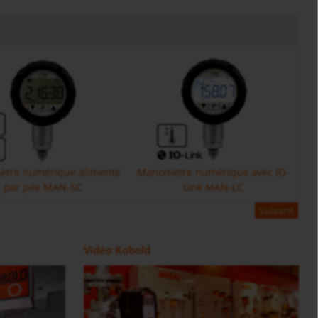
tre numérique alimenté
Manomètre numérique avec IO-
par pile MAN-SC
Link MAN-LC
suivant
fréquence DOE
dosage ZOK
Débitmètre à roues ovales sortie
Electronique de comptage et
Vidéo Kobold