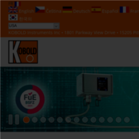
FR
English
Čeština
Deutsch
Español
Fran
한국의
KOBOLD Instruments Inc • 1801 Parkway View Drive • 15205 Pitt