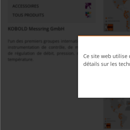
ACCESSOIRES
TOUS PRODUITS
KOBOLD Messring GmbH
carte
l'un des premiers groupes internationaux en
instrumentation de contrôle, de mesure et
de régulation de débit, pression, niveau et
Ce site web utilise
température.
détails sur les tech
Les filiales