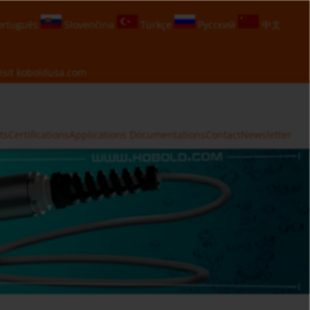
rtuguês
Slovenčina
Türkçe
Русский
中文
isit
koboldusa.com
ts
Certifications
Applications
Documentations
Contact
Newsletter