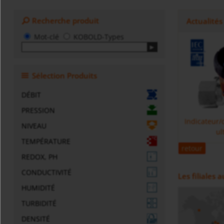
Recherche produit
Actualités
Mot-clé
KOBOLD-Types
Sélection Produits
DÉBIT
PRESSION
Indicateur/
NIVEAU
ul
TEMPÉRATURE
retour
REDOX, PH
CONDUCTIVITÉ
Les filiales
HUMIDITÉ
TURBIDITÉ
DENSITÉ