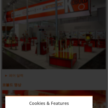
디지털 지시기-주입식 타입, 카운터 ZOK
페어 달력
코볼드 영상
Cookies & Features
초음파식 유량계 DUC