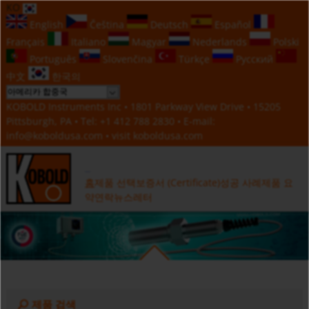
KO
English
Čeština
Deutsch
Español
Français
Italiano
Magyar
Nederlands
Polski
Português
Slovenčina
Türkçe
Русский
中文
한국의
KOBOLD Instruments Inc • 1801 Parkway View Drive • 15205
Pittsburgh, PA • Tel:
+1 412 788 2830
• E-mail:
info@koboldusa.com
• visit
koboldusa.com
홈
제품 선택
보증서 (Certificate)
성공 사례
제품 요
약
연락
뉴스레터
제품 검색