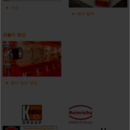
지도
페어 달력
코볼드 영상
기체용 열식 질량 유량계 - KEC
좀더 많은 영상