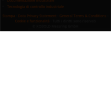
Documentazione industriale
Tecnologia di controllo industriale
Stampa
·
Data Privacy Statement
·
General Terms & Conditions
·
Cookie e funzionalità
· Tutti i diritti sono riservati
© KOBOLD Messring GmbH