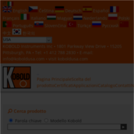
IT
English
Čeština
Deutsch
Español
Français
Italiano
Magyar
Nederlands
Polski
Português
Slovenčina
Türkçe
Русский
中文
한국의
KOBOLD Instruments Inc • 1801 Parkway View Drive • 15205
Pittsburgh, PA • Tel:
+1 412 788 2830
• E-mail:
info@koboldusa.com
• visit
koboldusa.com
Pagina Principale
Scelta del
prodotto
Certificati
Applicazioni
Catalogo
Contatti
N
Cerca prodotto
Parola chiave
Modello Kobold