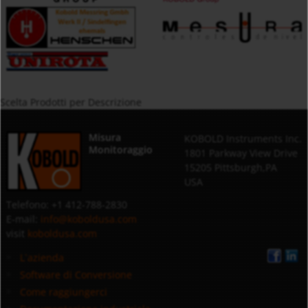
Scelta Prodotti per Descrizione
Misura
KOBOLD Instruments Inc.
Monitoraggio
1801 Parkway View Drive
15205 Pittsburgh,PA
USA
Telefono: +1 412-788-2830
E-mail:
info@koboldusa.com
visit
koboldusa.com
L`azienda
Software di Conversione
Come raggiungerci