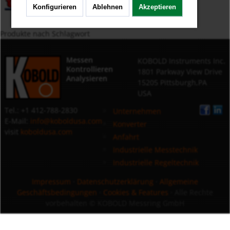
Konfigurieren
Ablehnen
Akzeptieren
Produkte nach Schlagwort
Messen
KOBOLD Instruments Inc.
Kontrollieren
1801 Parkway View Drive
Analysieren
15205 Pittsburgh,PA
USA
Tel.: +1 412-788-2830
Unternehmen
E-Mail:
info@koboldusa.com
Konverter
visit
koboldusa.com
Anfahrt
Industrielle Messtechnik
Industrielle Regeltechnik
Impressum
·
Datenschutzerklärung
·
Allgemeine
Geschäftsbedingungen
·
Cookies & Features
· Alle Rechte
vorbehalten
© KOBOLD Messring GmbH