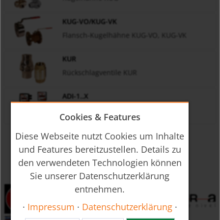
KUG-VO/KUG-VK
Flansch-Kugelhähne KUG-VO, KUG-VK
KUR
Rückschlagventile KUR
ADI-1..X
Universelles Anzeigegerät ADI-1
Cookies & Features
Diese Webseite nutzt Cookies um Inhalte
und Features bereitzustellen. Details zu
den verwendeten Technologien können
Sie unserer Datenschutzerklärung
entnehmen.
·
Impressum
·
Datenschutzerklärung
·