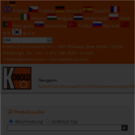
DE
English
Čeština
Deutsch
Español
Français
Italiano
Magyar
Nederlands
Polski
Português
Slovenčina
Türkçe
Русский
中文
한국의
KOBOLD Instruments Inc • 1801 Parkway View Drive • 15205
Pittsburgh, PA • Tel:
+1 412 788 2830
• E-mail:
info@koboldusa.com
• visit
koboldusa.com
Navigation
Home
Produktauswahl
Zertifikate
Anwendungen
P
Produktsuche
Beschreibung
KOBOLD-Typ