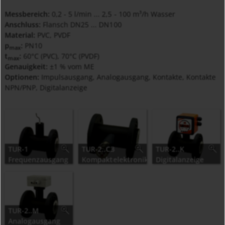
Messbereich:
0,2 - 5 l/min ... 2,5 - 100 m³/h Wasser
Anschluss:
Flansch DN25 ... DN100
Material:
PVC, PVDF
p
:
PN10
max
t
:
60°C (PVC), 70°C (PVDF)
max
Genauigkeit:
±1 % vom ME
Optionen:
Impulsausgang, Analogausgang, Kontakte, Kontakte
NPN/PNP, Digitalanzeige
TUR-1
TUR-2..C3
TUR-2..K
Frequenzausgang
Kompaktelektronik
Digitalanzeige
TUR-2..M
Analogausgang