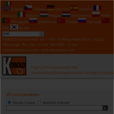
IT
English
Čeština
Deutsch
Español
Français
Italiano
Magyar
Nederlands
Polski
Português
Slovenčina
Türkçe
Русский
中文
한국의
KOBOLD Instruments Inc • 1801 Parkway View Drive • 15205
Pittsburgh, PA • Tel:
+1 412 788 2830
• E-mail:
info@koboldusa.com
• visit
koboldusa.com
Pagina Principale
Scelta del
prodotto
Certificati
Applicazioni
Catalogo
Contatti
N
Cerca prodotto
Parola chiave
Modello Kobold