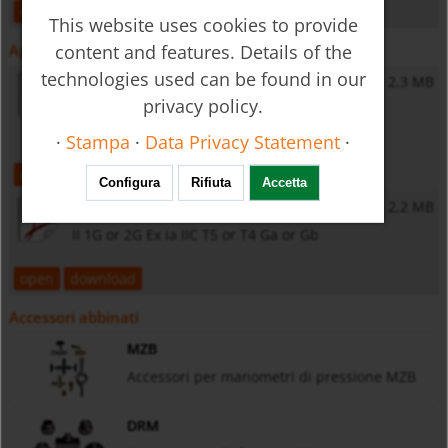
open
download
This website uses cookies to provide
content and features. Details of the
Approvazioni
technologies used can be found in our
KEMA 10ATEX0141 X
2,3 MB
privacy policy.
II 2 G Ex db IIC T6...T4 Gb
II 2 D Ex tb IIIC T85 °C...T130 °C Db
·
Stampa
·
Data Privacy Statement
·
open
download
Configura
Rifiuta
Accetta
DEKRA18ATEX0092X
2,2 MB
II 1G or 2G Ex ia IIC T5 or T4 Ga or Gb
open
download
Accessori abbinati
MZB
Accessori per manometri di pressione MZB
DRM