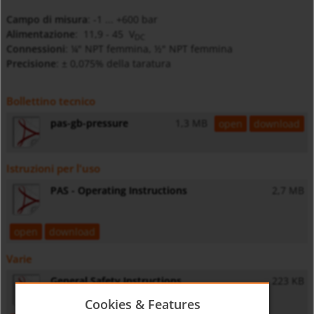
Campo di misura
: -1 ... +600 bar
Alimentazione
: 11,9 - 45 V
DC
Connessioni
: ¼" NPT femmina, ½" NPT femmina
Precisione
: ± 0,075% della taratura
Bollettino tecnico
pas-gb-pressure
1,3 MB
open
download
Istruzioni per l'uso
PAS - Operating Instructions
2,7 MB
open
download
Varie
General Safety Instructions
223 KB
Cookies & Features