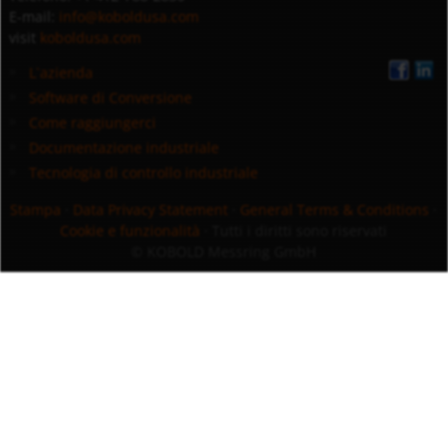
E-mail:
info@koboldusa.com
visit
koboldusa.com
L`azienda
Software di Conversione
Come raggiungerci
Documentazione industriale
Tecnologia di controllo industriale
Stampa
·
Data Privacy Statement
·
General Terms & Conditions
·
Cookie e funzionalità
· Tutti i diritti sono riservati
© KOBOLD Messring GmbH