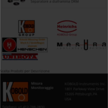
Separatore a diaframma DRM
Scelta Prodotti per Descrizione
Misura
KOBOLD Instruments Inc.
Monitoraggio
1801 Parkway View Drive
15205 Pittsburgh,PA
USA
Telefono: +1 412-788-2830