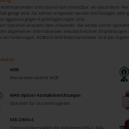
ibung
edermanometer sind überall dort einsetzbar, wo besonderer Wert
lität gelegt wird. Sie können eingesetzt werden bei flüssigen oder 
er aggressiv gegen Kupferlegierungen sind.
l von Optionen erlauben dem Anwender, die Geräte seinen speziel
den allgemeinen internationalen messtechnischen Empfehlungen 
 An forderungen. KOBOLD-Rohrfedermanometer sind das Ergebnis
ubehör
MZB
Manometerzubehör MZB
MAN Option/ Kontakteinrichtungen
Optionen für Druckmessgeräte
KFD-2/KFA-6
Trennschaltverstärker für Initiatoren KFD-2, KFA-