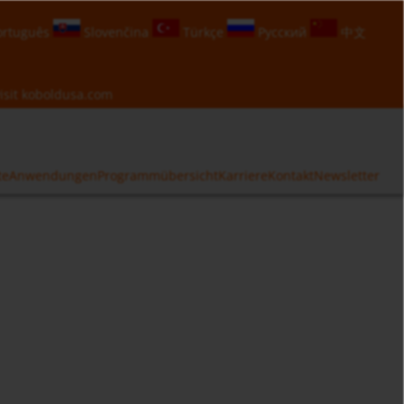
rtuguês
Slovenčina
Türkçe
Русский
中文
isit
koboldusa.com
te
Anwendungen
Programmübersicht
Karriere
Kontakt
Newsletter