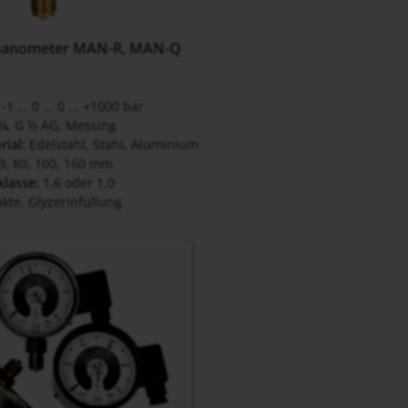
manometer MAN-R, MAN-Q
-1 ... 0 ... 0 ... +1000 bar
¼, G ½ AG, Messing
rial:
Edelstahl, Stahl, Aluminium
3, 80, 100, 160 mm
klasse:
1,6 oder 1,0
kte, Glyzerinfüllung