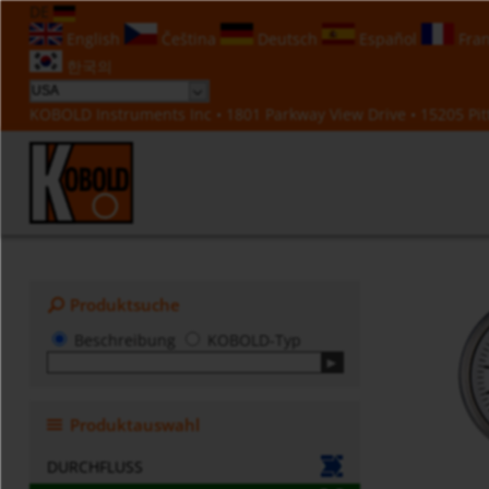
DE
English
Čeština
Deutsch
Español
Fran
한국의
KOBOLD Instruments Inc • 1801 Parkway View Drive • 15205 Pitt
Produktsuche
Beschreibung
KOBOLD-Typ
Produktauswahl
DURCHFLUSS