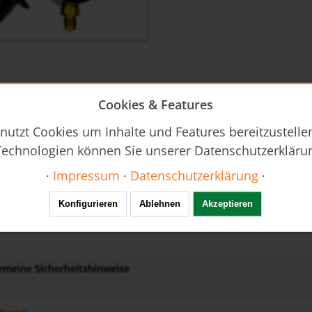
-r-q-de-druck
Cookies & Features
nutzt Cookies um Inhalte und Features bereitzustellen
-s-m-i-p-kont-de-druck
echnologien können Sie unserer Datenschutzerkläru
·
Impressum
·
Datenschutzerklärung
·
nleitung
 - Bedienungsanleitung
Konfigurieren
Ablehnen
Akzeptieren
emeine Sicherheitshinweise