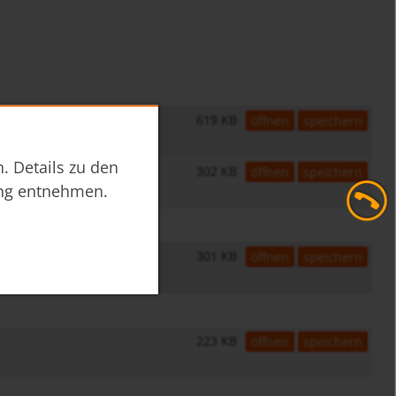
619 KB
öffnen
speichern
. Details zu den
302 KB
öffnen
speichern
ng
entnehmen.
301 KB
öffnen
speichern
223 KB
öffnen
speichern