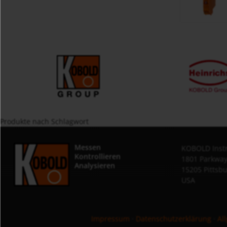
Produkte nach Schlagwort
Messen
KOBOLD Instr
Kontrollieren
1801 Parkway
Analysieren
15205 Pittsb
USA
Impressum
·
Datenschutzerklärung
·
Al