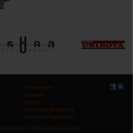
Unternehmen
Konverter
Anfahrt
Industrielle Messtechnik
Industrielle Regeltechnik
 vorbehalten
© KOBOLD Messring GmbH