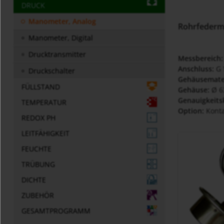
DRUCK
Manometer, Analog
Rohrfeder
Manometer, Digital
Drucktransmitter
Messbereich:
Anschluss:
G 
Druckschalter
Gehäusemate
FÜLLSTAND
Gehäuse:
Ø 6
Genauigkeits
TEMPERATUR
Option:
Konta
REDOX PH
LEITFÄHIGKEIT
FEUCHTE
TRÜBUNG
DICHTE
ZUBEHÖR
GESAMTPROGRAMM