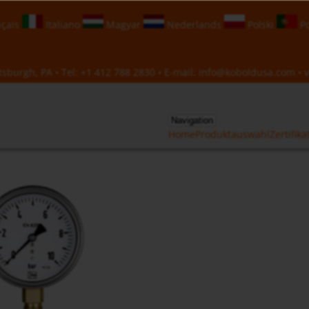
çais
Italiano
Magyar
Nederlands
Polski
Po
sburgh, PA • Tel:
+1 412 788 2830
• E-mail:
info@koboldusa.com
• v
Navigation
Home
Produktauswahl
Zertifika