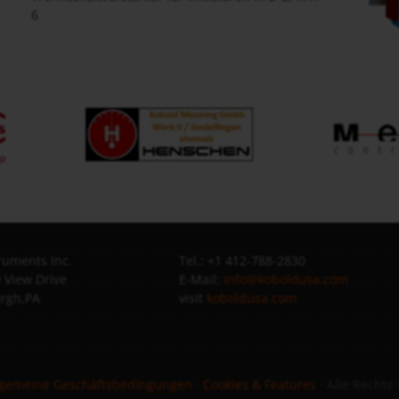
6
uments Inc.
Tel.: +1 412-788-2830
 View Drive
E-Mail:
info@koboldusa.com
urgh,PA
visit
koboldusa.com
lgemeine Geschäftsbedingungen
·
Cookies & Features
· Alle Rechte