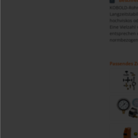
Beschre
KOBOLD-Rohrf
Langzeitstabi
hochviskos od
Eine Vielzah
entsprechen 
normbezogene
Passendes Z