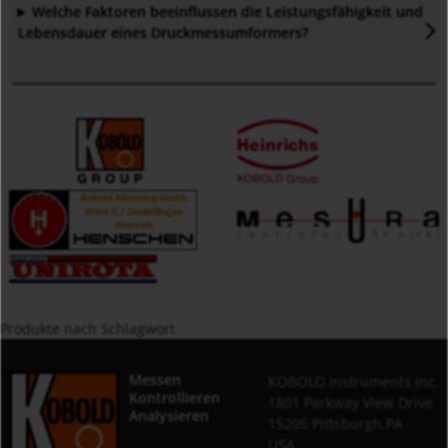
Welche Faktoren beeinflussen die Leistungsfähigkeit und
Lebensdauer eines Druckmessumformers?
Produkte nach Schlagwort
Messen
KOBOLD Instruments Inc.
Kontrollieren
1801 Parkway View Drive
Analysieren
15205 Pittsburgh,PA
USA