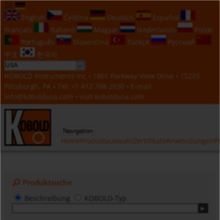
DE
English
Čeština
Deutsch
Español
Français
Italiano
Magyar
Nederlands
Polski
Português
Slovenčina
Türkçe
Русский
中文
한국의
KOBOLD Instruments Inc • 1801 Parkway View Drive • 15205
Pittsburgh, PA • Tel:
+1 412 788 2830
• E-mail:
info@koboldusa.com
• visit
koboldusa.com
Navigation
Home
Produktauswahl
Zertifikate
Anwendungen
P
Produktsuche
Beschreibung
KOBOLD-Typ