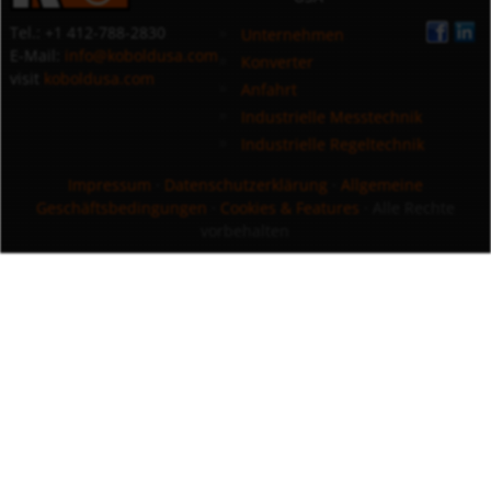
Tel.: +1 412-788-2830
Unternehmen
E-Mail:
info@koboldusa.com
Konverter
visit
koboldusa.com
Anfahrt
Industrielle Messtechnik
Industrielle Regeltechnik
Impressum
·
Datenschutzerklärung
·
Allgemeine
Geschäftsbedingungen
·
Cookies & Features
· Alle Rechte
vorbehalten