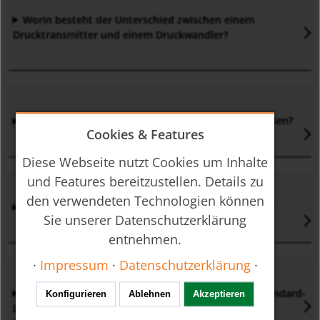
Worin besteht der Unterschied zwischen einem
Drucktransmitter und einem Druckwandler
?
Welche Druckarten kann ein Drucktransmitter messen
?
Cookies & Features
Diese Webseite nutzt Cookies um Inhalte
und Features bereitzustellen. Details zu
den verwendeten Technologien können
Welche Medien kann ein Drucktransmitter messen
?
Sie unserer Datenschutzerklärung
entnehmen.
·
Impressum
·
Datenschutzerklärung
·
Worin besteht der Unterschied zwischen einem Standard-
Konfigurieren
Ablehnen
Akzeptieren
Drucktransmitter und einem Drucktransmitter mit