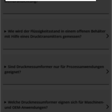
Membrandichtung
?
Wie wird der Flüssigkeitsstand in einem offenen Behälter
mit Hilfe eines Drucktransmitters gemessen
?
Sind Druckmessumformer nur für Prozessanwendungen
geeignet
?
Welche Druckmessumformer eignen sich für Maschinen-
und OEM-Anwendungen?