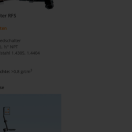
ter RFS
iten
edschalter
, ½" NPT
stahl 1.4305, 1.4404
3
ichte:
>0,8 g/cm
se