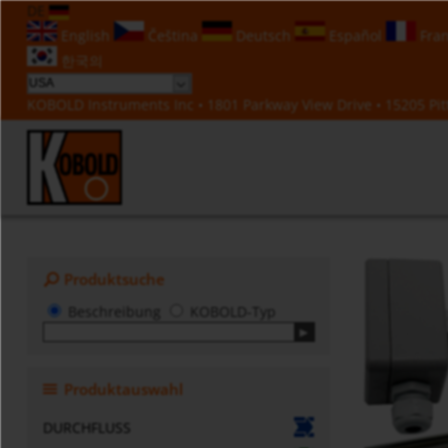
DE
English
Čeština
Deutsch
Español
Fran
한국의
KOBOLD Instruments Inc • 1801 Parkway View Drive • 15205 Pitt
Produktsuche
Beschreibung
KOBOLD-Typ
Produktauswahl
DURCHFLUSS