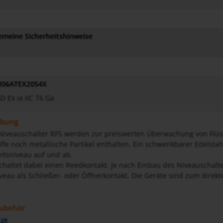
emeine Sicherheitshinweise
n
06ATEX2054X
GD Ex ia IIC T6 Ga
ibung
veauschalter RFS werden zur preiswerten Überwachung von Flüssig
ffe noch metallische Partikel enthalten. Ein schwenkbarer Edels
itsniveau auf und ab.
haltet dabei einen Reedkontakt. Je nach Einbau des Niveauschalte
iveau als Schließer- oder Öffnerkontakt. Die Geräte sind zum dire
ubehör