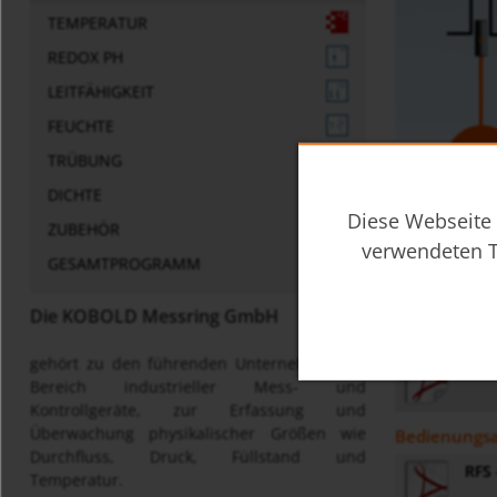
TEMPERATUR
REDOX PH
LEITFÄHIGKEIT
FEUCHTE
TRÜBUNG
DICHTE
Diese Webseite 
ZUBEHÖR
verwendeten T
GESAMTPROGRAMM
Die KOBOLD Messring GmbH
Datenblatt
gehört zu den führenden Unternehmen im
rfs-
Bereich industrieller Mess- und
Kontrollgeräte, zur Erfassung und
Überwachung physikalischer Größen wie
Bedienungsa
Durchfluss, Druck, Füllstand und
RFS
Temperatur.