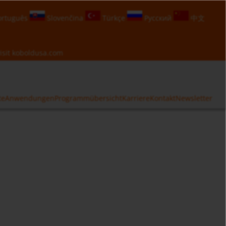
rtuguês
Slovenčina
Türkçe
Русский
中文
isit
koboldusa.com
te
Anwendungen
Programmübersicht
Karriere
Kontakt
Newsletter