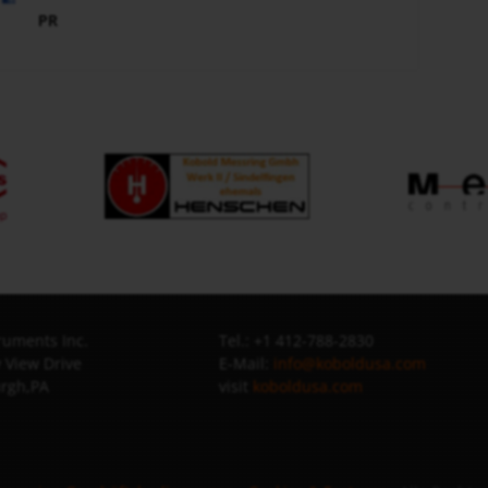
PR
uments Inc.
Tel.: +1 412-788-2830
 View Drive
E-Mail:
info@koboldusa.com
urgh,PA
visit
koboldusa.com