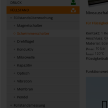
DRUCK
FÜLLSTAND
Niveauschal
Füllstandsüberwachung
Für Flüssigke
Magnetschalter
Kontakt:
1 Re
Schwimmerschalter
Anschluss:
G½
Drehflügel
Material:
Edel
p
:
10 bar
Konduktiv
max
t
:
120°C
max
Mikrowelle
Flüssigkeitsd
Kapazitiv
Funktionswei
Optisch
Vibration
Membran
Pendel
Füllstandsmessung