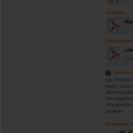
Sonstiges
Allg
Zulassunge
LOM
II 1
Beschre
Die KOBOLD-Ni
weder Feststo
dem Flüssigke
Der Magnet sc
Flüssigkeitsn
geeignet.
Passendes Z