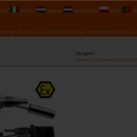
çais
Italiano
Magyar
Nederlands
Polski
Po
sburgh, PA • Tel:
+1 412 788 2830
• E-mail:
info@koboldusa.com
• v
Navigation
Home
Produktauswahl
Zertifika