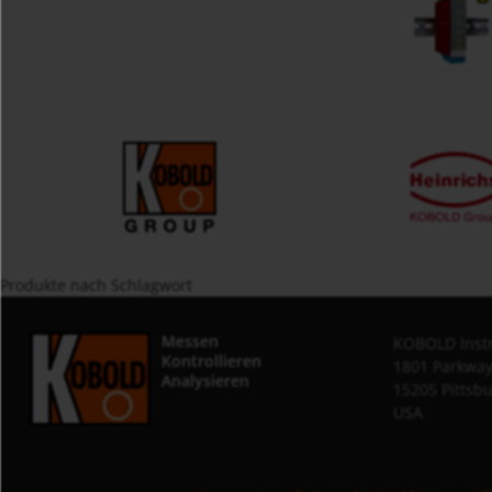
Produkte nach Schlagwort
Messen
KOBOLD Instr
Kontrollieren
1801 Parkway
Analysieren
15205 Pittsb
USA