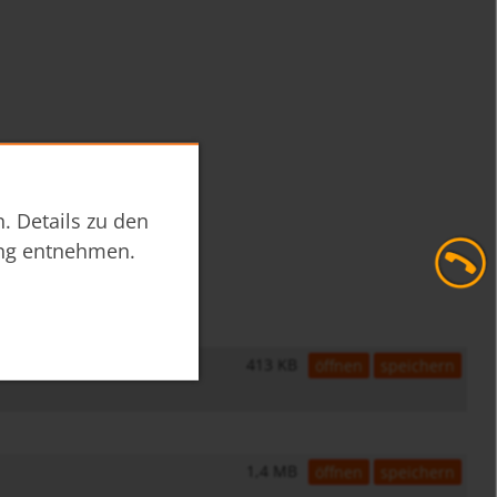
. Details zu den
ng
entnehmen.
413 KB
öffnen
speichern
1,4 MB
öffnen
speichern