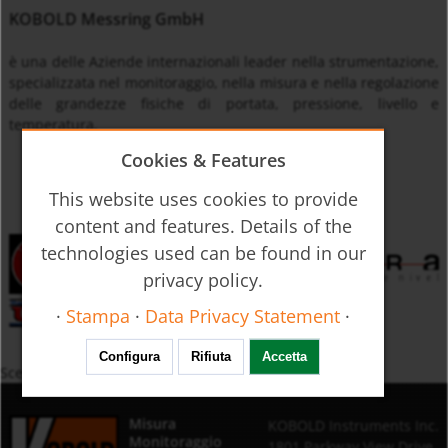
KOBOLD Messring GmbH
è una delle Aziende internazionali leader nella strumentazione,
specializzata nel monitoraggio, nella misura e nella regolazione
delle grandezze fisiche di portata, pressione, livello e
temperatura.
Cookies & Features
This website uses cookies to provide
content and features. Details of the
technologies used can be found in our
privacy policy.
·
Stampa
·
Data Privacy Statement
·
Configura
Rifiuta
Accetta
Scelta Prodotti per Descrizione
Misura
KOBOLD Instruments Inc.
Monitoraggio
1801 Parkway View Drive