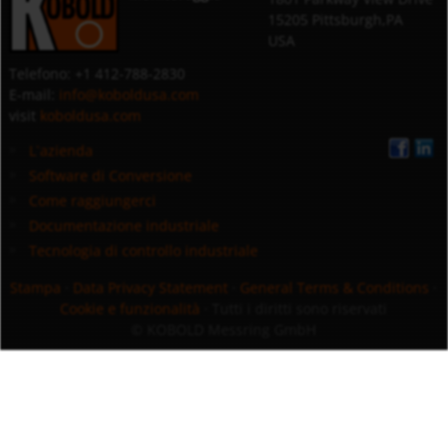
15205 Pittsburgh,PA
USA
Telefono: +1 412-788-2830
E-mail:
info@koboldusa.com
visit
koboldusa.com
L`azienda
Software di Conversione
Come raggiungerci
Documentazione industriale
Tecnologia di controllo industriale
Stampa
·
Data Privacy Statement
·
General Terms & Conditions
·
Cookie e funzionalità
· Tutti i diritti sono riservati
© KOBOLD Messring GmbH