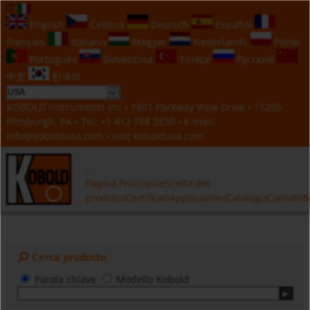
IT
English
Čeština
Deutsch
Español
Français
Italiano
Magyar
Nederlands
Polski
Português
Slovenčina
Türkçe
Русский
中文
한국의
KOBOLD Instruments Inc • 1801 Parkway View Drive • 15205
Pittsburgh, PA • Tel:
+1 412 788 2830
• E-mail:
info@koboldusa.com
• visit
koboldusa.com
Pagina Principale
Scelta del
prodotto
Certificati
Applicazioni
Catalogo
Contatti
N
Cerca prodotto
Parola chiave
Modello Kobold