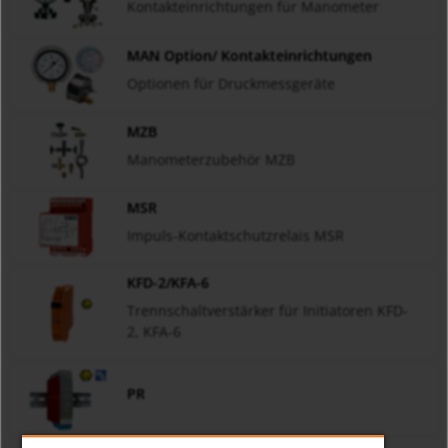
Kontakteinrichtungen für Manometer
MAN Option/ Kontakteinrichtungen
Optionen für Druckmessgeräte
MZB
Manometerzubehör MZB
MSR
Impuls-Kontaktschutzrelais MSR
KFD-2/KFA-6
Trennschaltverstärker für Initiatoren KFD-
2, KFA-6
PR