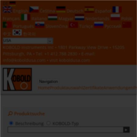
DE
English
Čeština
Deutsch
Español
Français
Italiano
Magyar
Nederlands
Polski
Português
Slovenčina
Türkçe
Русский
中文
한국의
KOBOLD Instruments Inc • 1801 Parkway View Drive • 15205
Pittsburgh, PA • Tel:
+1 412 788 2830
• E-mail:
info@koboldusa.com
• visit
koboldusa.com
Navigation
Home
Produktauswahl
Zertifikate
Anwendungen
P
Produktsuche
Beschreibung
KOBOLD-Typ