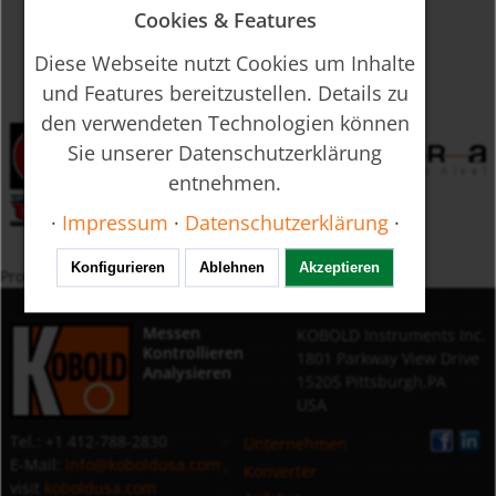
Cookies & Features
Diese Webseite nutzt Cookies um Inhalte
und Features bereitzustellen. Details zu
den verwendeten Technologien können
Sie unserer Datenschutzerklärung
entnehmen.
·
Impressum
·
Datenschutzerklärung
·
Konfigurieren
Ablehnen
Akzeptieren
Produkte nach Schlagwort
Messen
KOBOLD Instruments Inc.
Kontrollieren
1801 Parkway View Drive
Analysieren
15205 Pittsburgh,PA
USA
Tel.: +1 412-788-2830
Unternehmen
E-Mail:
info@koboldusa.com
Konverter
visit
koboldusa.com