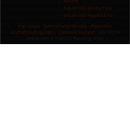
Anfahrt
Industrielle Messtechnik
Industrielle Regeltechnik
Impressum
·
Datenschutzerklärung
·
Allgemeine
Geschäftsbedingungen
·
Cookies & Features
· Alle Rechte
vorbehalten
© KOBOLD Messring GmbH