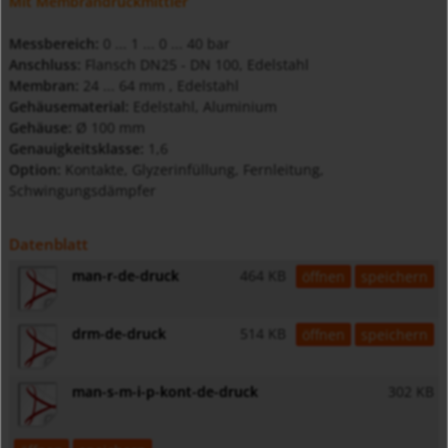
Mit Membrandruckmittler
Messbereich:
0 ... 1 ... 0 ... 40 bar
Anschluss:
Flansch DN25 - DN 100, Edelstahl
Membran:
24 ... 64 mm , Edelstahl
Gehäusematerial:
Edelstahl, Aluminium
Gehäuse:
Ø 100 mm
Genauigkeitsklasse:
1,6
Option:
Kontakte, Glyzerinfüllung, Fernleitung,
Schwingungsdämpfer
Datenblatt
man-r-de-druck
464 KB
öffnen
speichern
drm-de-druck
514 KB
öffnen
speichern
man-s-m-i-p-kont-de-druck
302 KB