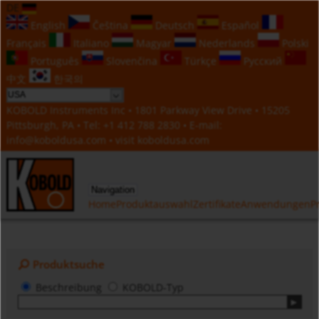
DE
English
Čeština
Deutsch
Español
Français
Italiano
Magyar
Nederlands
Polski
Português
Slovenčina
Türkçe
Русский
中文
한국의
KOBOLD Instruments Inc • 1801 Parkway View Drive • 15205
Pittsburgh, PA • Tel:
+1 412 788 2830
• E-mail:
info@koboldusa.com
• visit
koboldusa.com
Navigation
Home
Produktauswahl
Zertifikate
Anwendungen
P
Produktsuche
Beschreibung
KOBOLD-Typ