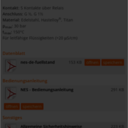
Kontakt:
5 Kontakte über Relais
Anschluss:
G ½, G 1½
®
Material:
Edelstahl, Hastelloy
, Titan
p
:
30 bar
max
t
:
150°C
max
Für leitfähige Flüssigkeiten (>20
S/cm)
μ
Datenblatt
nes-de-fuellstand
153 KB
öffnen
speichern
Bedienungsanleitung
NES - Bedienungsanleitung
291 KB
öffnen
speichern
Sonstiges
Allgemeine Sicherheitshinweise
223 KB