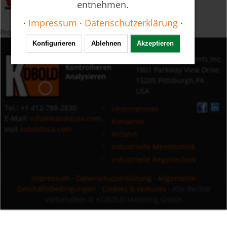
entnehmen.
·
Impressum
·
Datenschutzerklärung
·
Produkte nach Schlagwort
Konfigurieren
Ablehnen
Akzeptieren
Messen
KOBOLD Instruments Inc.
Kontrollieren
1801 Parkway View Drive
Analysieren
15205 Pittsburgh,PA
USA
Tel.: +1 412-788-2830
Unternehmen
E-Mail:
info@koboldusa.com
Konverter
visit
koboldusa.com
Anfahrt
Industrielle Messtechnik
Industrielle Regeltechnik
Impressum
·
Datenschutzerklärung
·
Allgemeine
Geschäftsbedingungen
·
Cookies & Features
· Alle Rechte
vorbehalten
© KOBOLD Messring GmbH