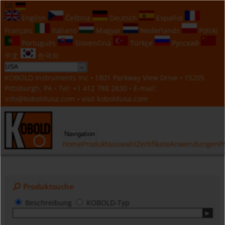
DE
English
Čeština
Deutsch
Español
Français
Italiano
Magyar
Nederlands
Polski
Português
Slovenčina
Türkçe
Русский
中文
한국의
KOBOLD Instruments Inc • 1801 Parkway View Drive • 15205
Pittsburgh, PA • Tel:
+1 412 788 2830
• E-mail:
info@koboldusa.com
• visit
koboldusa.com
Navigation
Home
Produktauswahl
Zertifikate
Anwendungen
P
Produktsuche
Beschreibung
KOBOLD-Typ