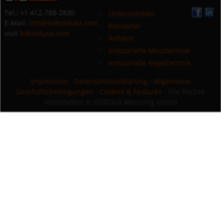
Tel.: +1 412-788-2830
Unternehmen
E-Mail:
info@koboldusa.com
Konverter
visit
koboldusa.com
Anfahrt
Industrielle Messtechnik
Industrielle Regeltechnik
Impressum
·
Datenschutzerklärung
·
Allgemeine
Geschäftsbedingungen
·
Cookies & Features
· Alle Rechte
vorbehalten
© KOBOLD Messring GmbH