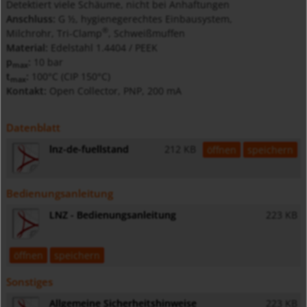
Detektiert viele Schäume, nicht bei Anhaftungen
Anschluss:
G ½, hygienegerechtes Einbausystem,
®
Milchrohr, Tri-Clamp
, Schweißmuffen
Material:
Edelstahl 1.4404 / PEEK
p
:
10 bar
max
t
:
100°C (CIP 150°C)
max
Kontakt:
Open Collector, PNP, 200 mA
Datenblatt
lnz-de-fuellstand
212 KB
öffnen
speichern
Bedienungsanleitung
LNZ - Bedienungsanleitung
223 KB
öffnen
speichern
Sonstiges
Allgemeine Sicherheitshinweise
223 KB