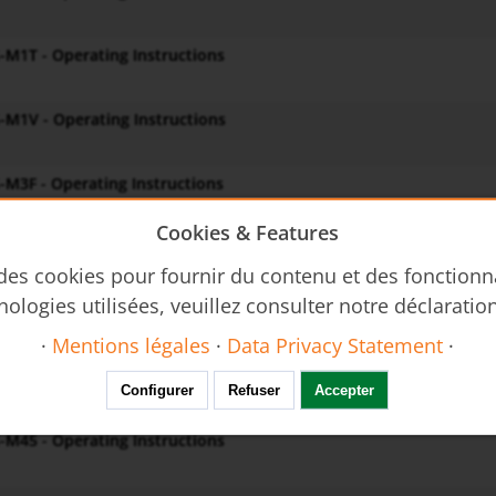
M1T - Operating Instructions
-M1V - Operating Instructions
M3F - Operating Instructions
Cookies & Features
M35 - Operating Instructions
 des cookies pour fournir du contenu et des fonctionn
nologies utilisées, veuillez consulter notre déclaratio
M3T - Operating Instructions
·
Mentions légales
·
Data Privacy Statement
·
-M3V - Operating Instructions
Configurer
Refuser
Accepter
M45 - Operating Instructions