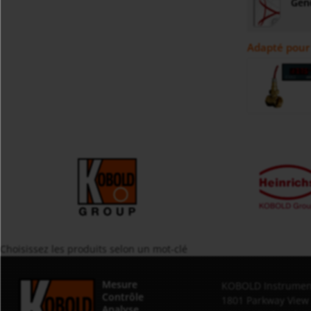
Gene
Adapté pour
Choisissez les produits selon un mot-clé
Mesure
KOBOLD Instrument
Contrôle
1801 Parkway View
Analyse