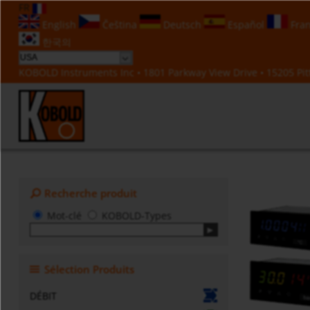
FR
English
Čeština
Deutsch
Español
Fran
한국의
KOBOLD Instruments Inc • 1801 Parkway View Drive • 15205 Pitt
Recherche produit
Mot-clé
KOBOLD-Types
Sélection Produits
DÉBIT