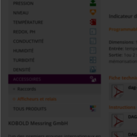
PRESSION
NIVEAU
Indicateur 
TEMPÉRATURE
Programmable
REDOX, PH
CONDUCTIVITÉ
Dimensions:
Entrée:
temper
HUMIDITÉ
Sortie:
1ou 2 
TURBIDITÉ
mémorisation 
DENSITÉ
Fiche techn
ACCESSOIRES
dag-
Raccords
Afficheurs et relais
Instructions 
TOUS PRODUITS
DAG-
KOBOLD Messring GmbH
DAG-
l'un des premiers groupes internationaux en