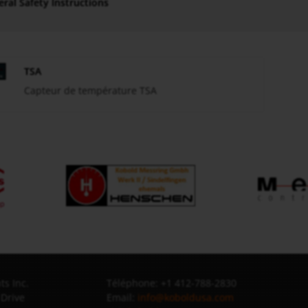
ral Safety Instructions
TSA
Capteur de température TSA
s Inc.
Téléphone: +1 412-788-2830
 Drive
Email:
info@koboldusa.com