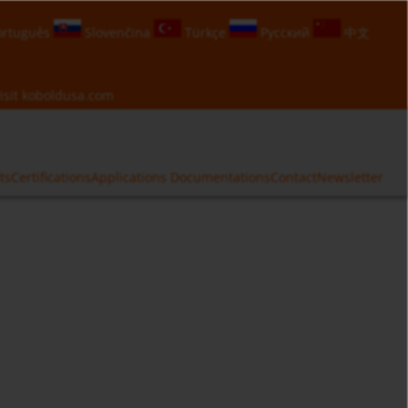
rtuguês
Slovenčina
Türkçe
Русский
中文
isit
koboldusa.com
ts
Certifications
Applications
Documentations
Contact
Newsletter