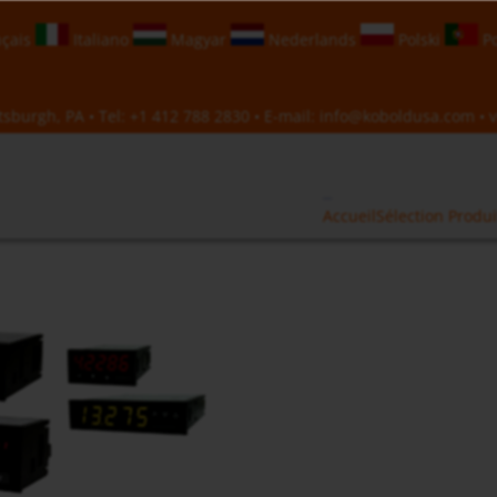
çais
Italiano
Magyar
Nederlands
Polski
Po
sburgh, PA • Tel:
+1 412 788 2830
• E-mail:
info@koboldusa.com
• v
Accueil
Sélection Produi