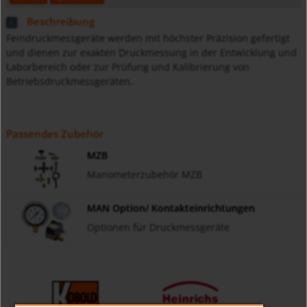
Beschreibung
Feindruckmessgeräte werden mit höchster Präzision gefertigt
und dienen zur exakten Druckmessung in der Entwicklung und
Laborbereich oder zur Prüfung und Kalibrierung von
Betriebsdruckmessgeräten.
Passendes Zubehör
MZB
Manometerzubehör MZB
MAN Option/ Kontakteinrichtungen
Optionen für Druckmessgeräte