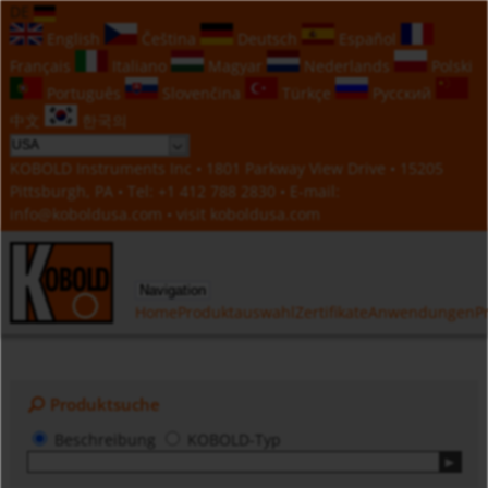
DE
English
Čeština
Deutsch
Español
Français
Italiano
Magyar
Nederlands
Polski
Português
Slovenčina
Türkçe
Русский
中文
한국의
KOBOLD Instruments Inc • 1801 Parkway View Drive • 15205
Pittsburgh, PA • Tel:
+1 412 788 2830
• E-mail:
info@koboldusa.com
• visit
koboldusa.com
Navigation
Home
Produktauswahl
Zertifikate
Anwendungen
P
Produktsuche
Beschreibung
KOBOLD-Typ