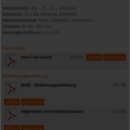
Messbereich:
-0,6 ... 0 ... 0 ... 2500 bar
Anschluss:
G ½ AG, Messing, Edelstahl
Gehäusematerial:
Stahl, Edelstahl, Aluminium
Gehäuse:
Ø 160, 250 mm
Genauigkeitsklasse:
0,6, 0,25
Datenblatt
man-f-de-druck
200 KB
öffnen
speichern
Bedienungsanleitung
MAN - Bedienungsanleitung
301 KB
öffnen
speichern
Allgemeine Sicherheitshinweise
223 KB
öffnen
speichern