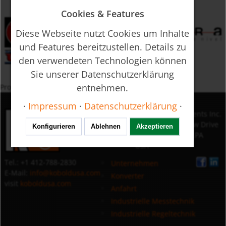
Cookies & Features
Diese Webseite nutzt Cookies um Inhalte
und Features bereitzustellen. Details zu
den verwendeten Technologien können
Sie unserer Datenschutzerklärung
entnehmen.
Produkte nach Schlagwort
·
Impressum
·
Datenschutzerklärung
·
Messen
KOBOLD Instruments Inc.
Kontrollieren
1801 Parkway View Drive
Konfigurieren
Ablehnen
Akzeptieren
Analysieren
15205 Pittsburgh,PA
USA
Tel.: +1 412-788-2830
Unternehmen
E-Mail:
info@koboldusa.com
Konverter
visit
koboldusa.com
Anfahrt
Industrielle Messtechnik
Industrielle Regeltechnik