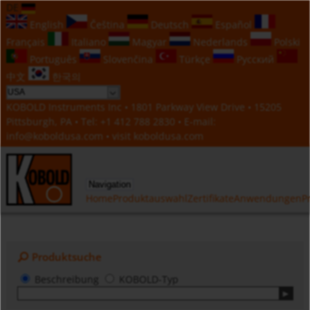
DE
English
Čeština
Deutsch
Español
Français
Italiano
Magyar
Nederlands
Polski
Português
Slovenčina
Türkçe
Русский
中文
한국의
KOBOLD Instruments Inc • 1801 Parkway View Drive • 15205
Pittsburgh, PA • Tel:
+1 412 788 2830
• E-mail:
info@koboldusa.com
• visit
koboldusa.com
Navigation
Home
Produktauswahl
Zertifikate
Anwendungen
P
Produktsuche
Beschreibung
KOBOLD-Typ