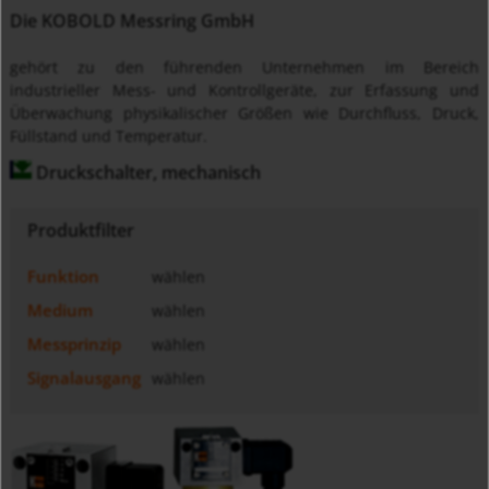
Die KOBOLD Messring GmbH
gehört zu den führenden Unternehmen im Bereich
industrieller Mess- und Kontrollgeräte, zur Erfassung und
Überwachung physikalischer Größen wie Durchfluss, Druck,
Füllstand und Temperatur.
Druckschalter, mechanisch
Produktfilter
Funktion
wählen
Medium
wählen
Messprinzip
wählen
Signalausgang
wählen