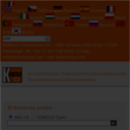
FR
English
Čeština
Deutsch
Español
Français
Italiano
Magyar
Nederlands
Polski
Português
Slovenčina
Türkçe
Русский
中文
한국의
KOBOLD Instruments Inc • 1801 Parkway View Drive • 15205
Pittsburgh, PA • Tel:
+1 412 788 2830
• E-mail:
info@koboldusa.com
• visit
koboldusa.com
Accueil
Sélection Produits
Certifications
Applications
Documentations
Contact
Newsletter
Recherche produit
Mot-clé
KOBOLD-Types