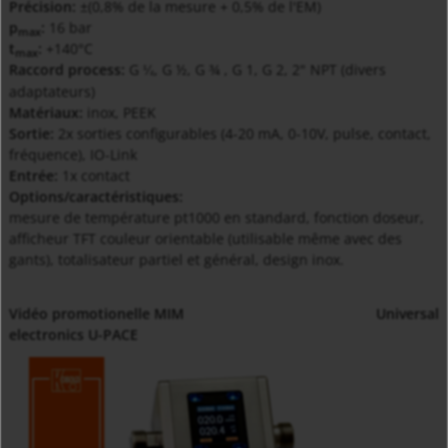
Précision:
±(0,8% de la mesure + 0,5% de l'EM)
p
:
16 bar
max
t
:
+140°C
max
Raccord process:
G
, G ½, G ¾ , G 1, G 2, 2" NPT (divers
¼
adaptateurs)
Matériaux:
inox, PEEK
Sortie:
2x sorties configurables (4-20 mA, 0-10V, pulse, contact,
fréquence), IO-Link
Entrée:
1x contact
Options/caractéristiques:
mesure de température pt1000 en standard, fonction doseur,
afficheur TFT couleur orientable (utilisable même avec des
gants), totalisateur partiel et général, design inox.
Vidéo promotionelle MIM
Universal
electronics U-PACE