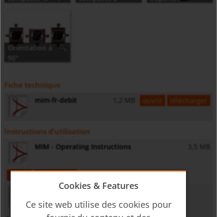
Orientation à
90°
programmable
Fiche technique
mim-fr-debit
1,2 MB
ouvrir
télécharger
Instructions d'utilisation
MIM - Operating Instructions
3,5 MB
ouvrir
télécharger
Cookies & Features
Ce site web utilise des cookies pour