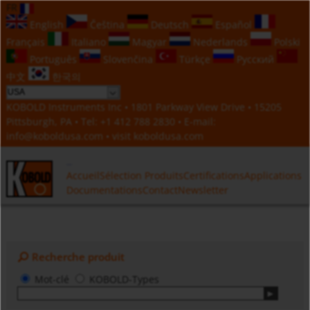
FR
English
Čeština
Deutsch
Español
Français
Italiano
Magyar
Nederlands
Polski
Português
Slovenčina
Türkçe
Русский
中文
한국의
KOBOLD Instruments Inc • 1801 Parkway View Drive • 15205
Pittsburgh, PA • Tel:
+1 412 788 2830
• E-mail:
info@koboldusa.com
• visit
koboldusa.com
Accueil
Sélection Produits
Certifications
Applications
Documentations
Contact
Newsletter
Recherche produit
Mot-clé
KOBOLD-Types