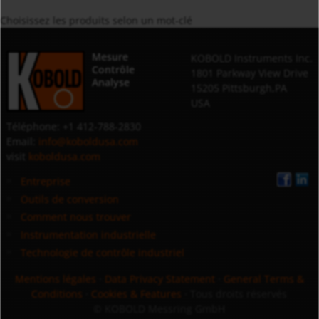
Choisissez les produits selon un mot-clé
Mesure
KOBOLD Instruments Inc.
Contrôle
1801 Parkway View Drive
Analyse
15205 Pittsburgh,PA
USA
Téléphone: +1 412-788-2830
Email:
info@koboldusa.com
visit
koboldusa.com
Entreprise
Outils de conversion
Comment nous trouver
Instrumentation industrielle
Technologie de contrôle industriel
Mentions légales
·
Data Privacy Statement
·
General Terms &
Conditions
·
Cookies & Features
· Tous droits réservés
© KOBOLD Messring GmbH