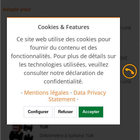
Adapté pour
MIK
Cookies & Features
Débitmètre électromagnétique avec IO-Link
MIK
Ce site web utilise des cookies pour
fournir du contenu et des
DVZ
fonctionnalités. Pour plus de détails sur
Indicateur/contrôleur de débit Vortex DVZ
les technologies utilisées, veuillez
consulter notre déclaration de
MIM
confidentialité.
Débitmètre électromagnétique avec IO-Link
MIM
·
Mentions légales
·
Data Privacy
Statement
·
DRS
Débitmètre à turbine DRS
Configurer
Refuser
Accepter
TUR
Débitmètre à turbine TUR