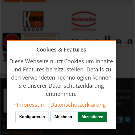
Cookies & Features
Diese Webseite nutzt Cookies um Inhalte
und Features bereitzustellen. Details zu
Produkte nach Schlagwort
den verwendeten Technologien können
Sie unserer Datenschutzerklärung
Messen
KOBOLD Instruments Inc.
entnehmen.
Kontrollieren
1801 Parkway View Drive
Analysieren
15205 Pittsburgh,PA
·
Impressum
·
Datenschutzerklärung
·
USA
Konfigurieren
Ablehnen
Akzeptieren
Tel.: +1 412-788-2830
Unternehmen
E-Mail:
info@koboldusa.com
Konverter
visit
koboldusa.com