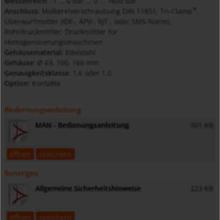
Messbereich:
-1 ... 0 bar ... 0 ... +600 bar
®
Anschluss:
Molkereiverschraubung DIN 11851, Tri-Clamp
,
Überwurfmutter (IDF-, APV-, RJT-, oder SMS-Norm),
Rohrdruckmittler, Druckmittler für
Homogenisierungsmaschinen
Gehäusematerial:
Edelstahl
Gehäuse:
Ø 63, 100, 160 mm
Genauigkeitsklasse:
1,6 oder 1,0
Option:
Kontakte
Bedienungsanleitung
MAN - Bedienungsanleitung
301 KB
öffnen
speichern
Sonstiges
Allgemeine Sicherheitshinweise
223 KB
öffnen
speichern