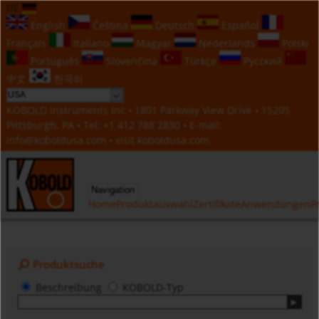
DE
English
Čeština
Deutsch
Español
Français
Italiano
Magyar
Nederlands
Polski
Português
Slovenčina
Türkçe
Русский
中文
한국의
KOBOLD Instruments Inc • 1801 Parkway View Drive • 15205
Pittsburgh, PA • Tel:
+1 412 788 2830
• E-mail:
info@koboldusa.com
• visit
koboldusa.com
Navigation
Home
Produktauswahl
Zertifikate
Anwendungen
P
Produktsuche
Beschreibung
KOBOLD-Typ