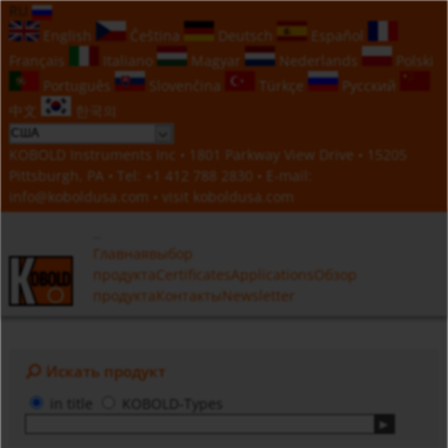
RU
English
Čeština
Deutsch
Español
Français
Italiano
Magyar
Nederlands
Polski
Português
Slovenčina
Türkçe
Русский
中文
한국의
KOBOLD Instruments Inc • 1801 Parkway View Drive • 15205
Pittsburgh, PA • Tel:
+1 412 788 2830
• E-mail:
info@koboldusa.com
• visit
koboldusa.com
Главная
выбор
продукта
Certificates
Applications
Обзор
продукта
Контакты
Newsletter
Искать продукт
in title
KOBOLD-Types