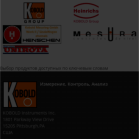
Выбор продуктов доступных по ключевым словам
Измерение, Контроль, Анализ
KOBOLD Instruments Inc.
1801 Parkway View Drive
15205 Pittsburgh,PA
США