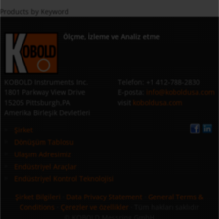
Products by Keyword
Ölçme, İzleme ve Analiz etme
KOBOLD Instruments Inc.
Telefon: +1 412-788-2830
1801 Parkway View Drive
E-posta:
info@koboldusa.com
15205 Pittsburgh,PA
visit
koboldusa.com
Amerika Birleşik Devletleri
Şirket
Dönüşüm Tablosu
Ulaşım Adresimiz
Endüstriyel Araçlar
Endüstriyel Kontrol Teknolojisi
Şirket Bilgileri
·
Data Privacy Statement
·
General Terms &
Conditions
·
Çerezler ve özellikler
· Tüm hakları saklıdır
© KOBOLD Messring GmbH