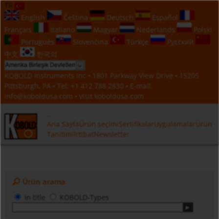
TR
English
Čeština
Deutsch
Español
Français
Italiano
Magyar
Nederlands
Polski
Português
Slovenčina
Türkçe
Русский
中文
한국의
KOBOLD Instruments Inc • 1801 Parkway View Drive • 15205
Pittsburgh, PA • Tel:
+1 412 788 2830
• E-mail:
info@koboldusa.com
• visit
koboldusa.com
Ana Sayfa
Ürün seçimi
Sertifikalar
Uygulamalar
Ürün
Tanitimi
Irtibat
Newsletter
Ürün arama
in title
KOBOLD-Types