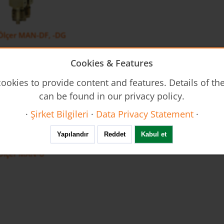
 Ölçer MAN-DF, -DG
Cookies & Features
ookies to provide content and features. Details of t
can be found in our privacy policy.
·
Şirket Bilgileri
·
Data Privacy Statement
·
Yapılandır
Reddet
Kabul et
 Ölçer MAN-U