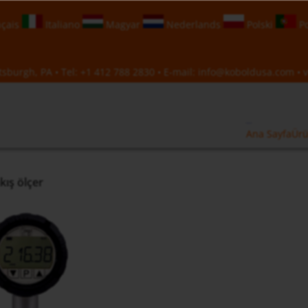
çais
Italiano
Magyar
Nederlands
Polski
Po
sburgh, PA • Tel:
+1 412 788 2830
• E-mail:
info@koboldusa.com
• v
Ana Sayfa
Ürü
kış ölçer