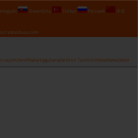
rtuguês
Slovenčina
Türkçe
Русский
中文
isit
koboldusa.com
n seçimi
Sertifikalar
Uygulamalar
Ürün Tanitimi
Irtibat
Newsletter