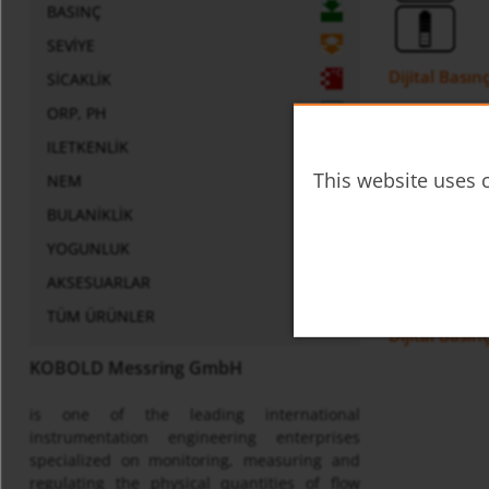
BASINÇ
SEVIYE
Dijital Bası
SICAKLIK
ORP, PH
ILETKENLIK
This website uses c
NEM
BULANIKLIK
YOGUNLUK
AKSESUARLAR
TÜM ÜRÜNLER
Dijital Bası
KOBOLD Messring GmbH
is one of the leading international
instrumentation engineering enterprises
specialized on monitoring, measuring and
regulating the physical quantities of flow