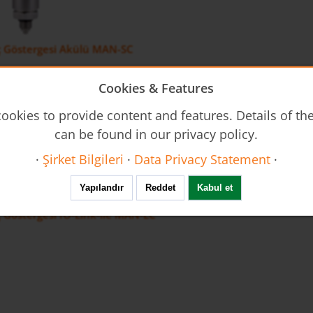
nç Göstergesi Akülü MAN-SC
Cookies & Features
ookies to provide content and features. Details of t
can be found in our privacy policy.
·
Şirket Bilgileri
·
Data Privacy Statement
·
Yapılandır
Reddet
Kabul et
nç Göstergesi IO-Link-ile MAN-LC