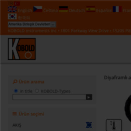
TR
English
Čeština
Deutsch
Español
Fran
한국의
KOBOLD Instruments Inc • 1801 Parkway View Drive • 15205 Pitt
Diyaframlı a
Ürün arama
in title
KOBOLD-Types
Ürün seçimi
AKIŞ