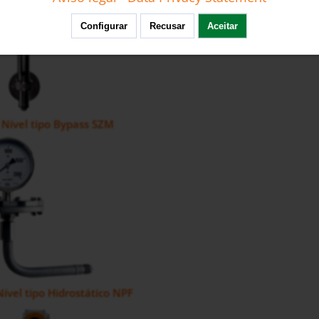
Configurar
Recusar
Aceitar
 Nível tipo Bypass SZM
ível tipo Hidrostático NPF