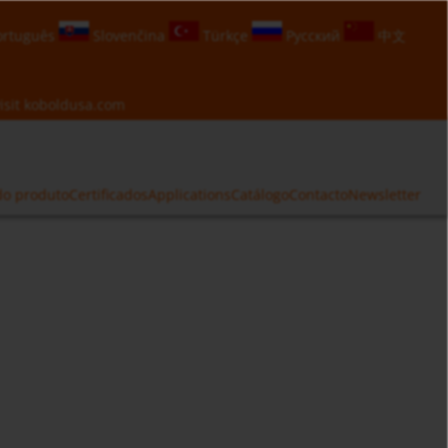
rtuguês
Slovenčina
Türkçe
Русский
中文
isit
koboldusa.com
do produto
Certificados
Applications
Catálogo
Contacto
Newsletter