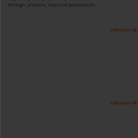
through, pressure, level and temperature.
Indicador d
Indicador d