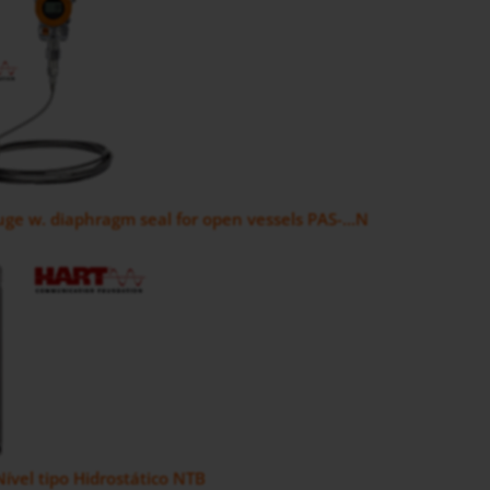
ge w. diaphragm seal for open vessels PAS-...N
ível tipo Hidrostático NTB