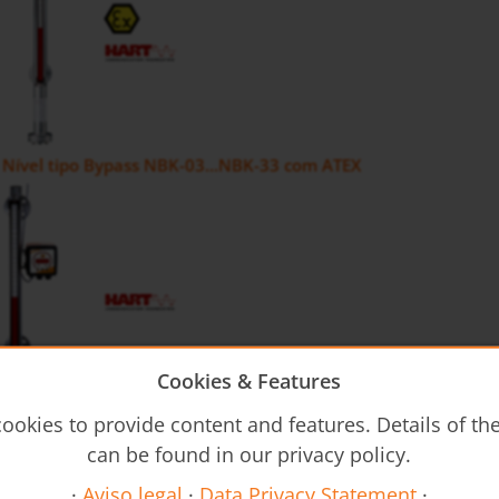
 Nível tipo Bypass NBK-03...NBK-33 com ATEX
Cookies & Features
ookies to provide content and features. Details of t
or de Nível tipo Bypass NBK-M
can be found in our privacy policy.
·
Aviso legal
·
Data Privacy Statement
·