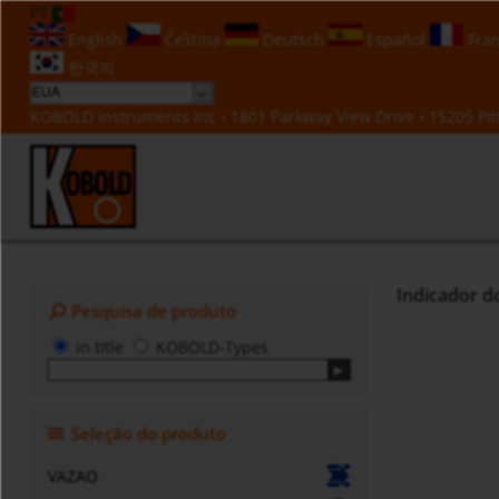
PT
English
Čeština
Deutsch
Español
Fran
한국의
KOBOLD Instruments Inc • 1801 Parkway View Drive • 15205 Pitt
Indicador d
Pesquisa de produto
in title
KOBOLD-Types
Seleção do produto
VAZAO