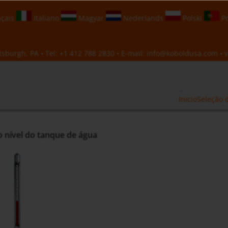
çais
Italiano
Magyar
Nederlands
Polski
Po
sburgh, PA • Tel:
+1 412 788 2830
• E-mail:
info@koboldusa.com
• v
Inicio
Seleção 
o nível do tanque de água