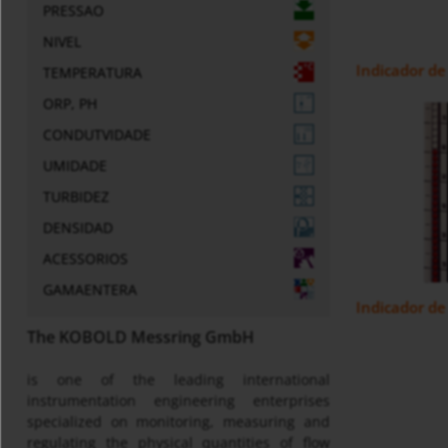
PRESSAO
NIVEL
Indicador de
TEMPERATURA
ORP, PH
CONDUTVIDADE
UMIDADE
TURBIDEZ
DENSIDAD
ACESSORIOS
GAMAENTERA
Indicador de
The KOBOLD Messring GmbH
is one of the leading international
instrumentation engineering enterprises
specialized on monitoring, measuring and
regulating the physical quantities of flow