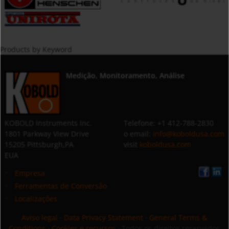
Products by Keyword
Medição, Monitoramento, Análise
KOBOLD Instruments Inc.
Telefone: +1 412-788-2830
1801 Parkway View Drive
o email:
info@koboldusa.com
15205 Pittsburgh,PA
visit
koboldusa.com
EUA
Empresa
Ferramentas de Conversão
Localizações
Aviso legal
·
Data Privacy Statement
·
General Terms &
Conditions
·
Cookies e recursos
· Todos os direitos reservados