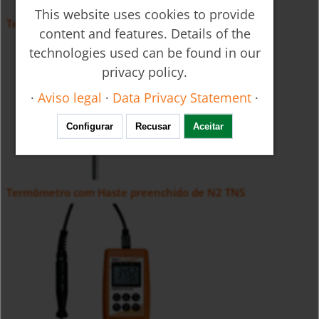
This website uses cookies to provide
Termômetro com Capilar preenchido de N2 TNF
content and features. Details of the
technologies used can be found in our
privacy policy.
·
Aviso legal
·
Data Privacy Statement
·
Configurar
Recusar
Aceitar
Termômetro com Haste preenchido de N2 TNS