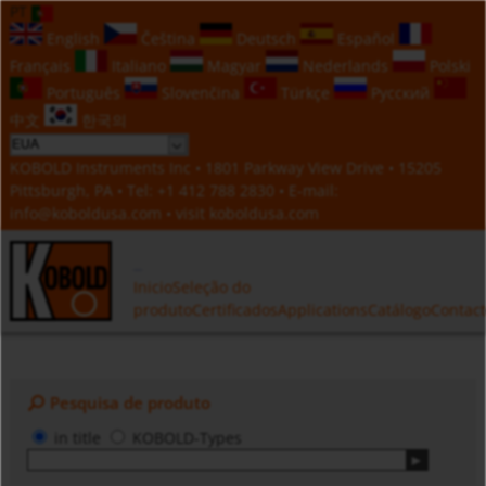
PT
English
Čeština
Deutsch
Español
Français
Italiano
Magyar
Nederlands
Polski
Português
Slovenčina
Türkçe
Русский
中文
한국의
KOBOLD Instruments Inc • 1801 Parkway View Drive • 15205
Pittsburgh, PA • Tel:
+1 412 788 2830
• E-mail:
info@koboldusa.com
• visit
koboldusa.com
Inicio
Seleção do
produto
Certificados
Applications
Catálogo
Contac
Pesquisa de produto
in title
KOBOLD-Types