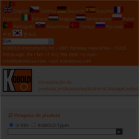
PT
English
Čeština
Deutsch
Español
Français
Italiano
Magyar
Nederlands
Polski
Português
Slovenčina
Türkçe
Русский
中文
한국의
KOBOLD Instruments Inc • 1801 Parkway View Drive • 15205
Pittsburgh, PA • Tel:
+1 412 788 2830
• E-mail:
info@koboldusa.com
• visit
koboldusa.com
Inicio
Seleção do
produto
Certificados
Applications
Catálogo
Contac
Pesquisa de produto
in title
KOBOLD-Types