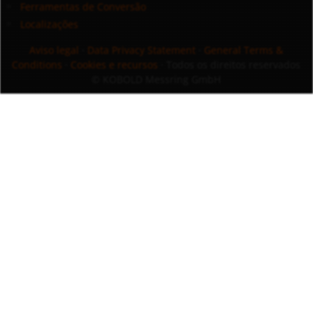
Ferramentas de Conversão
Localizações
Aviso legal
·
Data Privacy Statement
·
General Terms &
Conditions
·
Cookies e recursos
· Todos os direitos reservados
© KOBOLD Messring GmbH