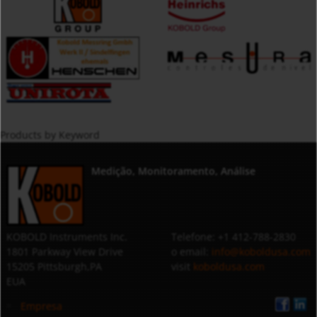
Products by Keyword
Medição, Monitoramento, Análise
KOBOLD Instruments Inc.
Telefone: +1 412-788-2830
1801 Parkway View Drive
o email:
info@koboldusa.com
15205 Pittsburgh,PA
visit
koboldusa.com
EUA
Empresa