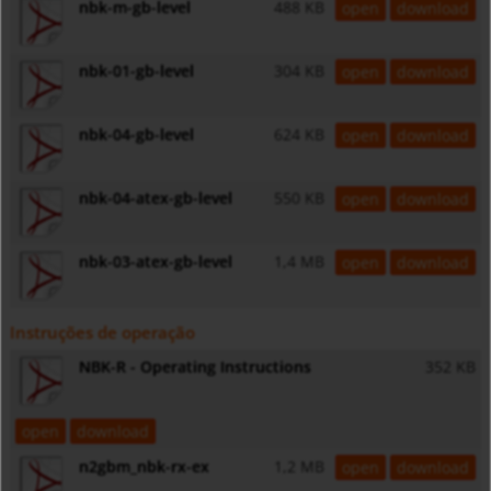
nbk-m-gb-level
488 KB
open
download
nbk-01-gb-level
304 KB
open
download
nbk-04-gb-level
624 KB
open
download
nbk-04-atex-gb-level
550 KB
open
download
nbk-03-atex-gb-level
1,4 MB
open
download
Instruções de operação
NBK-R - Operating Instructions
352 KB
open
download
n2gbm_nbk-rx-ex
1,2 MB
open
download