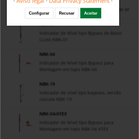
·
Aviso legal
·
Data Privacy Statement
·
NBK-M
Mini Indicador de Nível tipo Bypass NBK-M
Configurar
Recusar
Aceitar
NBK-01
Indicador de Nível tipo Bypass de Baixo
Custo NBK-01
NBK-04
Indicador de Nível tipo Bypass para
Montagem em topo NBK-04
NBK-19
Indicador de nível tipo baypass, versão
cascata NBK-19
NBK-04/ATEX
Indicador de Nível tipo Bypass para
Montagem em topo NBK-04 ATEX