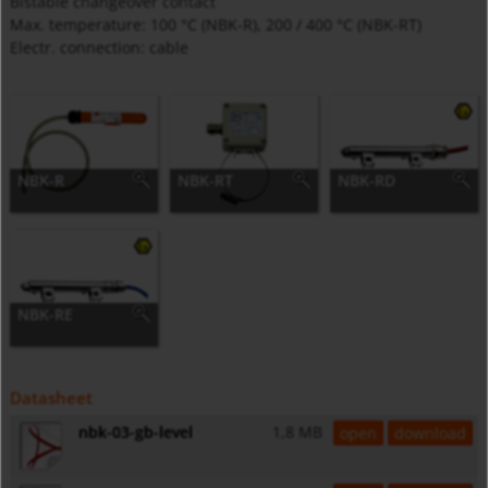
Bistable changeover contact
Max. temperature: 100 °C (NBK-R), 200 / 400 °C (NBK-RT)
Electr. connection: cable
NBK-R
NBK-RT
NBK-RD
NBK-RE
Datasheet
nbk-03-gb-level
1,8 MB
open
download