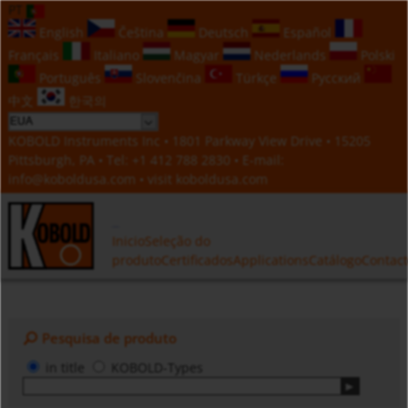
PT
English
Čeština
Deutsch
Español
Français
Italiano
Magyar
Nederlands
Polski
Português
Slovenčina
Türkçe
Русский
中文
한국의
KOBOLD Instruments Inc • 1801 Parkway View Drive • 15205
Pittsburgh, PA • Tel:
+1 412 788 2830
• E-mail:
info@koboldusa.com
• visit
koboldusa.com
Inicio
Seleção do
produto
Certificados
Applications
Catálogo
Contac
Pesquisa de produto
in title
KOBOLD-Types