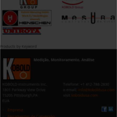
Products by Keyword
Medição, Monitoramento, Análise
KOBOLD Instruments Inc.
Telefone: +1 412-788-2830
1801 Parkway View Drive
o email:
info@koboldusa.com
15205 Pittsburgh,PA
visit
koboldusa.com
EUA
Empresa
Ferramentas de Conversão