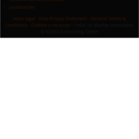
Localizações
Aviso legal
·
Data Privacy Statement
·
General Terms &
Conditions
·
Cookies e recursos
· Todos os direitos reservados
© KOBOLD Messring GmbH