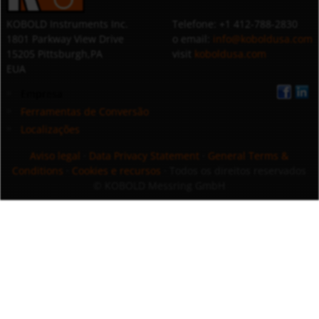
KOBOLD Instruments Inc.
Telefone: +1 412-788-2830
1801 Parkway View Drive
o email:
info@koboldusa.com
15205 Pittsburgh,PA
visit
koboldusa.com
EUA
Empresa
Ferramentas de Conversão
Localizações
Aviso legal
·
Data Privacy Statement
·
General Terms &
Conditions
·
Cookies e recursos
· Todos os direitos reservados
© KOBOLD Messring GmbH