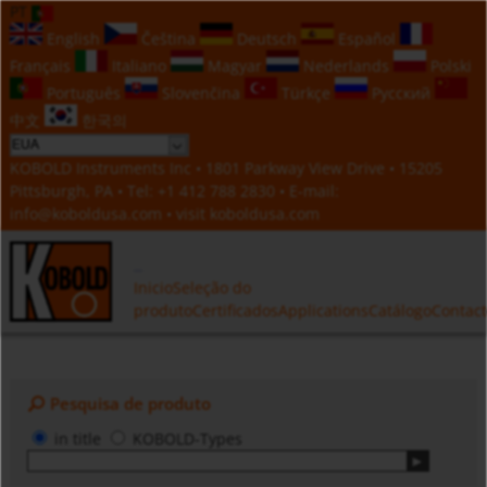
PT
English
Čeština
Deutsch
Español
Français
Italiano
Magyar
Nederlands
Polski
Português
Slovenčina
Türkçe
Русский
中文
한국의
KOBOLD Instruments Inc • 1801 Parkway View Drive • 15205
Pittsburgh, PA • Tel:
+1 412 788 2830
• E-mail:
info@koboldusa.com
• visit
koboldusa.com
Inicio
Seleção do
produto
Certificados
Applications
Catálogo
Contac
Pesquisa de produto
in title
KOBOLD-Types