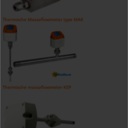
Thermische Massaflowmeter type MAK
Thermische massaflowmeter KEP