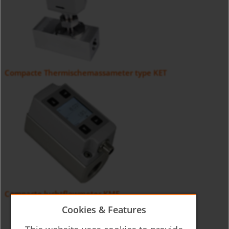
Compacte Thermischemassameter type KET
Compacte luchtflowmeter KME
Cookies & Features