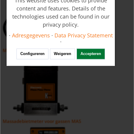
This website uses cookies to provide
content and features. Details of the
technologies used can be found in our
privacy policy.
·
Adresgegevens
·
Data Privacy Statement
·
Massadebietmeter voor gassen KMT
Configureren
Weigeren
Accepteren
Massadebietmeter voor gassen MAS