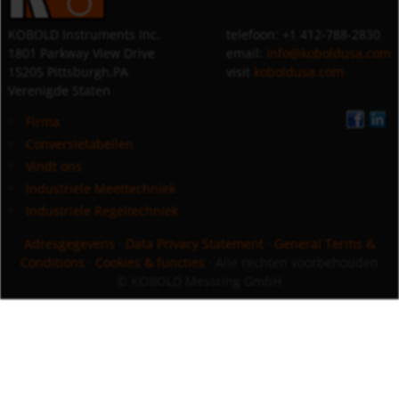
KOBOLD Instruments Inc.
telefoon: +1 412-788-2830
1801 Parkway View Drive
email:
info@koboldusa.com
15205 Pittsburgh,PA
visit
koboldusa.com
Verenigde Staten
Firma
Conversietabellen
Vindt ons
Industriele Meettechniek
Industriele Regeltechniek
Adresgegevens
·
Data Privacy Statement
·
General Terms &
Conditions
·
Cookies & functies
· Alle rechten voorbehouden
© KOBOLD Messring GmbH