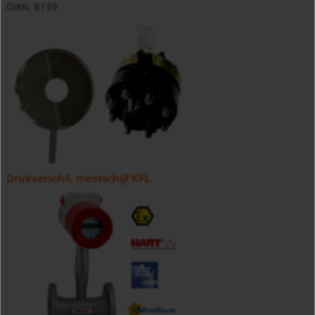
OIML R139
Drukverschil, meetschijf KPL