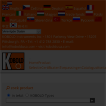
NL
English
Čeština
Deutsch
Español
Français
Italiano
Magyar
Nederlands
Polski
Português
Slovenčina
Türkçe
Русский
中文
한국의
KOBOLD Instruments Inc • 1801 Parkway View Drive • 15205
Pittsburgh, PA • Tel:
+1 412 788 2830
• E-mail:
info@koboldusa.com
• visit
koboldusa.com
Home
Product
Selectie
Certificaten
Toepassingen
Catalogus
Konta
zoek product
in tekst
KOBOLD-Types