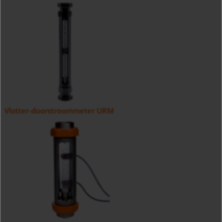
Vlotter-doorstroommeter URM