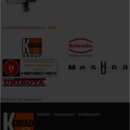
Luchtsnelheidsensor KAH
Products by Keyword
Meten . monitoren . analyseren