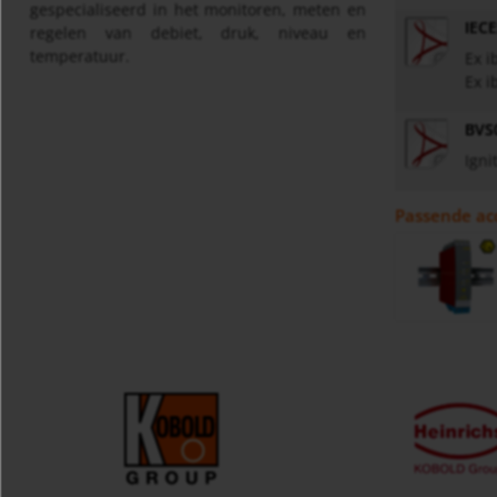
gespecialiseerd in het monitoren, meten en
IEC
regelen van debiet, druk, niveau en
temperatuur.
Ex i
Ex i
BVS
Igni
Passende ac