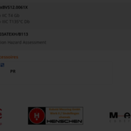
ExBVS12.0061X
b IIC T4 Gb
b IIIC T135°C Db
03ATEXH/B113
tion Hazard Assessment
cessoires
PR