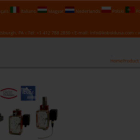
çais
Italiano
Magyar
Nederlands
Polski
Po
sburgh, PA • Tel:
+1 412 788 2830
• E-mail:
info@koboldusa.com
• v
Home
Product 