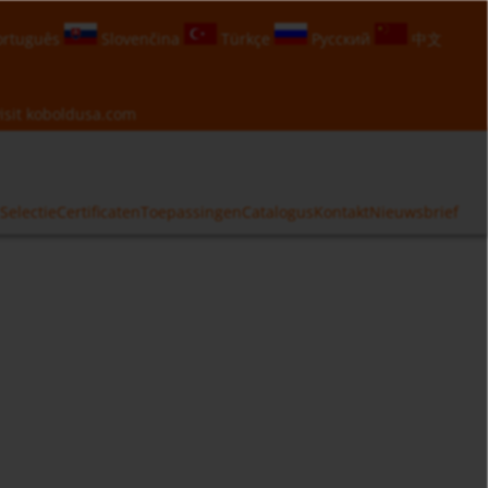
rtuguês
Slovenčina
Türkçe
Русский
中文
isit
koboldusa.com
Selectie
Certificaten
Toepassingen
Catalogus
Kontakt
Nieuwsbrief