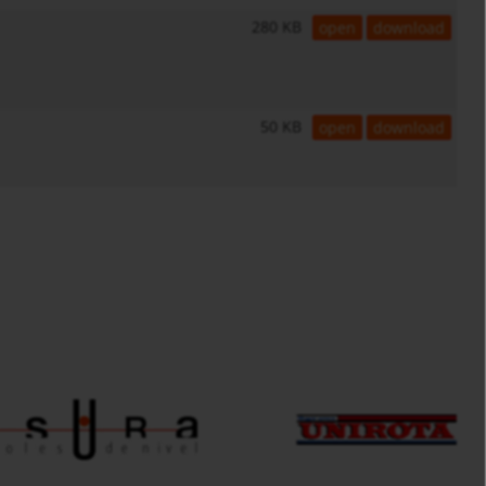
280 KB
open
download
50 KB
open
download