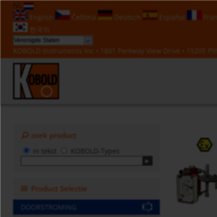
NL
English
Čeština
Deutsch
Español
Fran
한국의
KOBOLD Instruments Inc • 1801 Parkway View Drive • 15205 Pitt
zoek product
in tekst
KOBOLD-Types
Product Selectie
DOORSTROMING