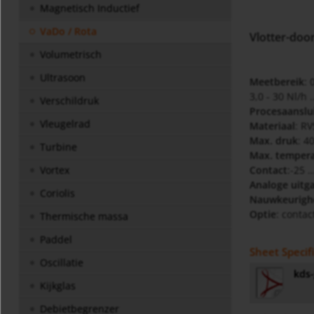
Magnetisch Inductief
VaDo / Rota
Vlotter-doo
Volumetrisch
Ultrasoon
Meetbereik
: 
3,0 - 30 Nl/h 
Verschildruk
Procesaanslu
Vleugelrad
Materiaal
: RV
Max. druk
: 4
Turbine
Max. temper
Contact
:-25 .
Vortex
Analoge uitg
Coriolis
Nauwkeurigh
Optie
: contac
Thermische massa
Paddel
Sheet Specif
Oscillatie
kds-
Kijkglas
Debietbegrenzer