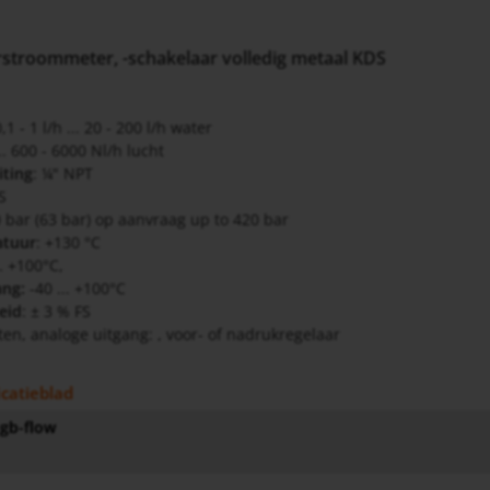
rstroommeter, -schakelaar volledig metaal KDS
0,1 - 1 l/h ... 20 - 200 l/h water
... 600 - 6000 Nl/h lucht
iting
: ¼" NPT
S
0 bar (63 bar) op aanvraag up to 420 bar
atuur
: +130 °C
.. +100°C,
ang:
-40 ... +100°C
eid
: ± 3 % FS
ten, analoge uitgang: , voor- of nadrukregelaar
icatieblad
gb-flow