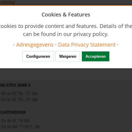
wijzing
BGK - Operating Instructions
Cookies & Features
ookies to provide content and features. Details of t
Ex - Operating Instructions
can be found in our privacy policy.
·
Adresgegevens
·
Data Privacy Statement
·
ral Safety Instructions
Configureren
Weigeren
Accepteren
 00 ATEX 2048 X
G Ex ia IIC T6...T1 Ga
G Ex ia IIC T6...T1 Gb
12ATEXE093X
G Ex ib IIC T4 Gb
D Ex ib IIIC T135°C Db