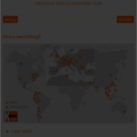
Ultrasone doorstroommeter DUK
terug
verder
Firma wereldwijd
Digitale manometer batterijvoeding MAN-SC
Link MIM
Magnetisch inductieve doorstroommeter, -schakelaar met IO-
naar kaart