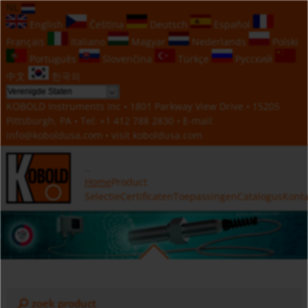
NL
English
Čeština
Deutsch
Español
Français
Italiano
Magyar
Nederlands
Polski
Português
Slovenčina
Türkçe
Русский
中文
한국의
KOBOLD Instruments Inc • 1801 Parkway View Drive • 15205
Pittsburgh, PA • Tel:
+1 412 788 2830
• E-mail:
info@koboldusa.com
• visit
koboldusa.com
Home
Product
Selectie
Certificaten
Toepassingen
Catalogus
Konta
zoek product