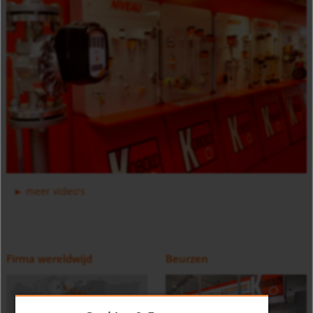
Clamp on ultrasone doorstroommeter DUC
meer video's
type USR
Firma wereldwijd
Beurzen
Afsluiterblok voor meervoudige installatie van Flowmeters