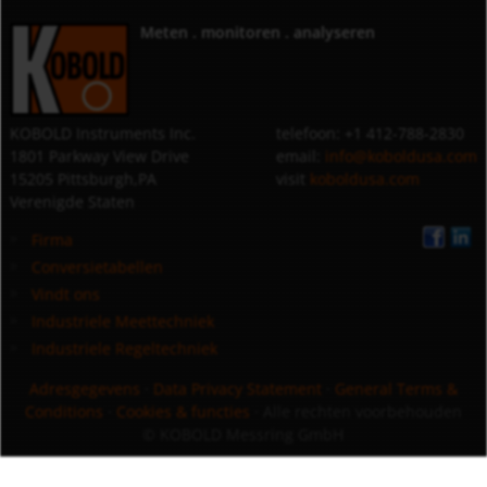
Meten . monitoren . analyseren
KOBOLD Instruments Inc.
telefoon: +1 412-788-2830
1801 Parkway View Drive
email:
info@koboldusa.com
15205 Pittsburgh,PA
visit
koboldusa.com
Verenigde Staten
Firma
Conversietabellen
Vindt ons
Industriele Meettechniek
Industriele Regeltechniek
Adresgegevens
·
Data Privacy Statement
·
General Terms &
Conditions
·
Cookies & functies
· Alle rechten voorbehouden
© KOBOLD Messring GmbH