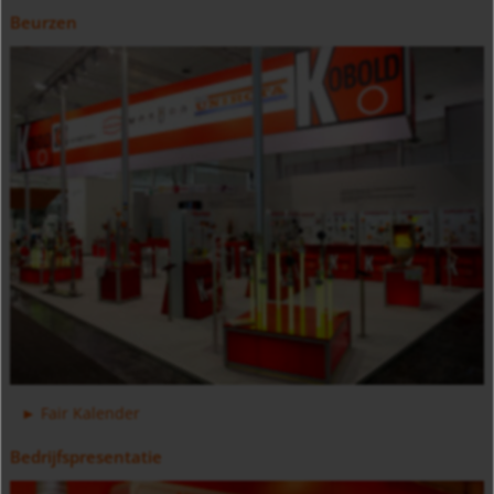
Beurzen
Ovaalrad-doorstroommeter DON-H
Tel- en doseerelektronica type ZOK
Fair Kalender
Bedrijfspresentatie