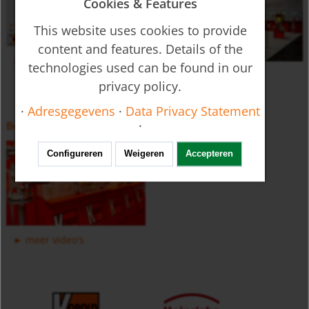
Cookies & Features
This website uses cookies to provide
content and features. Details of the
naar kaart
technologies used can be found in our
Fair Kalender
privacy policy.
Temperatuursensor met of zonder transmitter MMA
·
Adresgegevens
·
Data Privacy Statement
·
Bedrijfspresentatie
Configureren
Weigeren
Accepteren
meer video's
Thermische massaflowmeter KEC