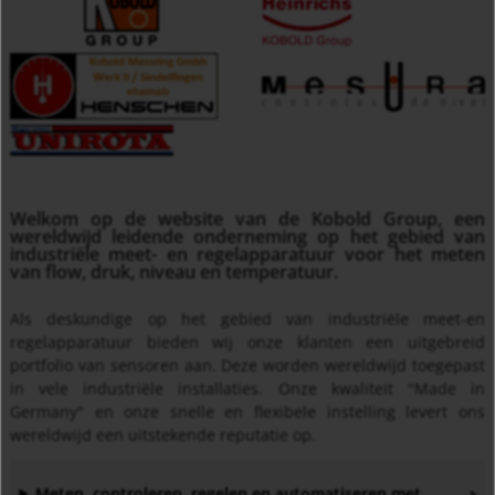
Welkom op de website van de Kobold Group, een
wereldwijd leidende onderneming op het gebied van
industriële meet- en regelapparatuur voor het meten
van flow, druk, niveau en temperatuur.
Als deskundige op het gebied van industriële meet-en
regelapparatuur bieden wij onze klanten een uitgebreid
portfolio van sensoren aan. Deze worden wereldwijd toegepast
in vele industriële installaties. Onze kwaliteit "Made in
Germany" en onze snelle en flexibele instelling levert ons
wereldwijd een uitstekende reputatie op.
Meten, controleren, regelen en automatiseren met